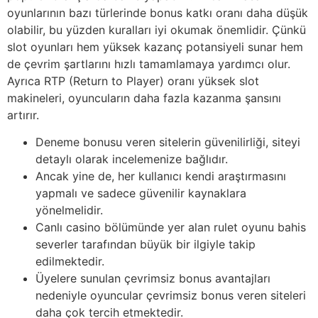
oyunlarının bazı türlerinde bonus katkı oranı daha düşük
olabilir, bu yüzden kuralları iyi okumak önemlidir. Çünkü
slot oyunları hem yüksek kazanç potansiyeli sunar hem
de çevrim şartlarını hızlı tamamlamaya yardımcı olur.
Ayrıca RTP (Return to Player) oranı yüksek slot
makineleri, oyuncuların daha fazla kazanma şansını
artırır.
Deneme bonusu veren sitelerin güvenilirliği, siteyi
detaylı olarak incelemenize bağlıdır.
Ancak yine de, her kullanıcı kendi araştırmasını
yapmalı ve sadece güvenilir kaynaklara
yönelmelidir.
Canlı casino bölümünde yer alan rulet oyunu bahis
severler tarafından büyük bir ilgiyle takip
edilmektedir.
Üyelere sunulan çevrimsiz bonus avantajları
nedeniyle oyuncular çevrimsiz bonus veren siteleri
daha çok tercih etmektedir.