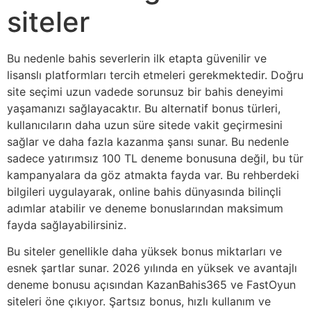
siteler
Bu nedenle bahis severlerin ilk etapta güvenilir ve
lisanslı platformları tercih etmeleri gerekmektedir. Doğru
site seçimi uzun vadede sorunsuz bir bahis deneyimi
yaşamanızı sağlayacaktır. Bu alternatif bonus türleri,
kullanıcıların daha uzun süre sitede vakit geçirmesini
sağlar ve daha fazla kazanma şansı sunar. Bu nedenle
sadece yatırımsız 100 TL deneme bonusuna değil, bu tür
kampanyalara da göz atmakta fayda var. Bu rehberdeki
bilgileri uygulayarak, online bahis dünyasında bilinçli
adımlar atabilir ve deneme bonuslarından maksimum
fayda sağlayabilirsiniz.
Bu siteler genellikle daha yüksek bonus miktarları ve
esnek şartlar sunar. 2026 yılında en yüksek ve avantajlı
deneme bonusu açısından KazanBahis365 ve FastOyun
siteleri öne çıkıyor. Şartsız bonus, hızlı kullanım ve