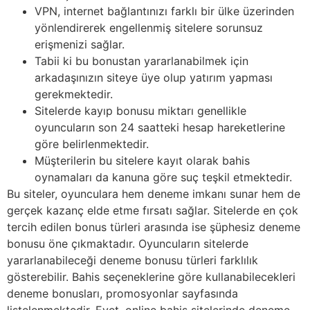
VPN, internet bağlantınızı farklı bir ülke üzerinden
yönlendirerek engellenmiş sitelere sorunsuz
erişmenizi sağlar.
Tabii ki bu bonustan yararlanabilmek için
arkadaşınızın siteye üye olup yatırım yapması
gerekmektedir.
Sitelerde kayıp bonusu miktarı genellikle
oyuncuların son 24 saatteki hesap hareketlerine
göre belirlenmektedir.
Müşterilerin bu sitelere kayıt olarak bahis
oynamaları da kanuna göre suç teşkil etmektedir.
Bu siteler, oyunculara hem deneme imkanı sunar hem de
gerçek kazanç elde etme fırsatı sağlar. Sitelerde en çok
tercih edilen bonus türleri arasında ise şüphesiz deneme
bonusu öne çıkmaktadır. Oyuncuların sitelerde
yararlanabileceği deneme bonusu türleri farklılık
gösterebilir. Bahis seçeneklerine göre kullanabilecekleri
deneme bonusları, promosyonlar sayfasında