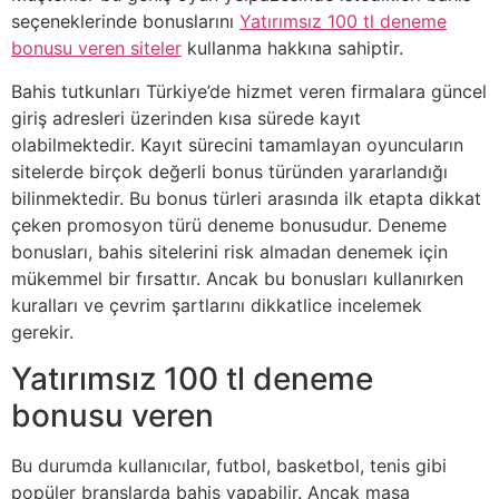
seçeneklerinde bonuslarını
Yatırımsız 100 tl deneme
bonusu veren siteler
kullanma hakkına sahiptir.
Bahis tutkunları Türkiye’de hizmet veren firmalara güncel
giriş adresleri üzerinden kısa sürede kayıt
olabilmektedir. Kayıt sürecini tamamlayan oyuncuların
sitelerde birçok değerli bonus türünden yararlandığı
bilinmektedir. Bu bonus türleri arasında ilk etapta dikkat
çeken promosyon türü deneme bonusudur. Deneme
bonusları, bahis sitelerini risk almadan denemek için
mükemmel bir fırsattır. Ancak bu bonusları kullanırken
kuralları ve çevrim şartlarını dikkatlice incelemek
gerekir.
Yatırımsız 100 tl deneme
bonusu veren
Bu durumda kullanıcılar, futbol, basketbol, tenis gibi
popüler branşlarda bahis yapabilir. Ancak masa