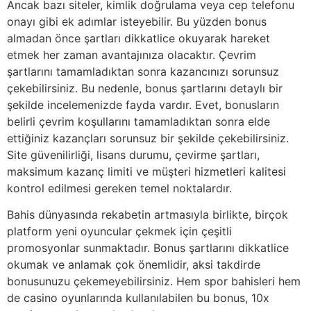
Ancak bazı siteler, kimlik doğrulama veya cep telefonu
onayı gibi ek adımlar isteyebilir. Bu yüzden bonus
almadan önce şartları dikkatlice okuyarak hareket
etmek her zaman avantajınıza olacaktır. Çevrim
şartlarını tamamladıktan sonra kazancınızı sorunsuz
çekebilirsiniz. Bu nedenle, bonus şartlarını detaylı bir
şekilde incelemenizde fayda vardır. Evet, bonusların
belirli çevrim koşullarını tamamladıktan sonra elde
ettiğiniz kazançları sorunsuz bir şekilde çekebilirsiniz.
Site güvenilirliği, lisans durumu, çevirme şartları,
maksimum kazanç limiti ve müşteri hizmetleri kalitesi
kontrol edilmesi gereken temel noktalardır.
Bahis dünyasında rekabetin artmasıyla birlikte, birçok
platform yeni oyuncular çekmek için çeşitli
promosyonlar sunmaktadır. Bonus şartlarını dikkatlice
okumak ve anlamak çok önemlidir, aksi takdirde
bonusunuzu çekemeyebilirsiniz. Hem spor bahisleri hem
de casino oyunlarında kullanılabilen bu bonus, 10x