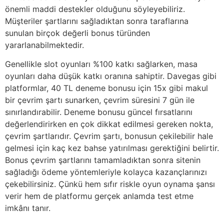
önemli maddi destekler olduğunu söyleyebiliriz.
Müşteriler şartlarını sağladıktan sonra taraflarına
sunulan birçok değerli bonus türünden
yararlanabilmektedir.
Genellikle slot oyunları %100 katkı sağlarken, masa
oyunları daha düşük katkı oranına sahiptir. Davegas gibi
platformlar, 40 TL deneme bonusu için 15x gibi makul
bir çevrim şartı sunarken, çevrim süresini 7 gün ile
sınırlandırabilir. Deneme bonusu güncel fırsatlarını
değerlendirirken en çok dikkat edilmesi gereken nokta,
çevrim şartlarıdır. Çevrim şartı, bonusun çekilebilir hale
gelmesi için kaç kez bahse yatırılması gerektiğini belirtir.
Bonus çevrim şartlarını tamamladıktan sonra sitenin
sağladığı ödeme yöntemleriyle kolayca kazançlarınızı
çekebilirsiniz. Çünkü hem sıfır riskle oyun oynama şansı
verir hem de platformu gerçek anlamda test etme
imkânı tanır.