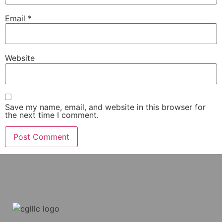
Email
*
Website
Save my name, email, and website in this browser for
the next time I comment.