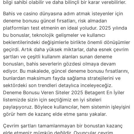
bilgi sahibi olabilir ve daha bilinçli bir karar verebilirler.
Bahis ve casino dünyasına adım atmak isteyenler için
deneme bonusu güncel fırsatları, risk almadan
platformları test etmenin en ideal yoludur. 2025 yılında
bu bonuslar, teknolojik gelişmeler ve kullanıcı
beklentilerindeki değişimlerle birlikte önemli dönüşümler
geçirdi. Artık daha yüksek miktarlar, daha esnek çevrim
şartları ve çeşitli kullanım alanları sunan deneme
bonusları, bahis severlerin gözdesi olmaya devam
ediyor. Bu makalede, güncel deneme bonusu fırsatlarını,
bunlardan maksimum fayda sağlama stratejilerini ve
sektördeki son trendleri detaylıca inceleyeceğiz.
Deneme Bonusu Veren Siteler 2025 Betagent En İyiler
listemizde sizin için seçtiğimiz en iyi siteleri
paylaşıyoruz. Böylece kullanıcılar, hem sistemin işleyişini
görür hem de kazanç elde etme şansı yakalar.
Çevrim şartları tamamlanmayan bir bonustan kazanç
elde etmeniz mümkün değildir. Oyuncular çevrim