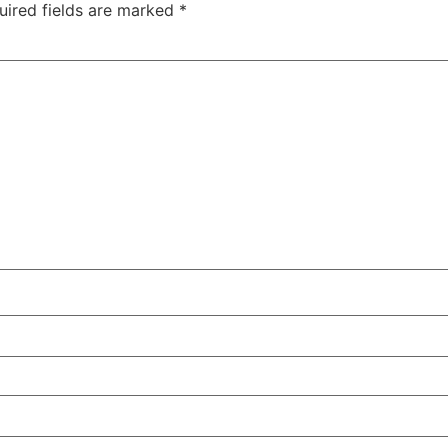
uired fields are marked
*