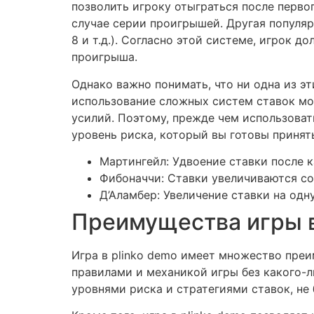
позволить игроку отыграться после перво
случае серии проигрышей. Другая популярн
8 и т.д.). Согласно этой системе, игрок 
проигрыша.
Однако важно понимать, что ни одна из э
использование сложных систем ставок мож
усилий. Поэтому, прежде чем использова
уровень риска, который вы готовы принят
Мартингейл: Удвоение ставки после 
Фибоначчи: Ставки увеличиваются со
Д’Аламбер: Увеличение ставки на од
Преимущества игры в
Игра в plinko demo имеет множество преи
правилами и механикой игры без какого-л
уровнями риска и стратегиями ставок, не