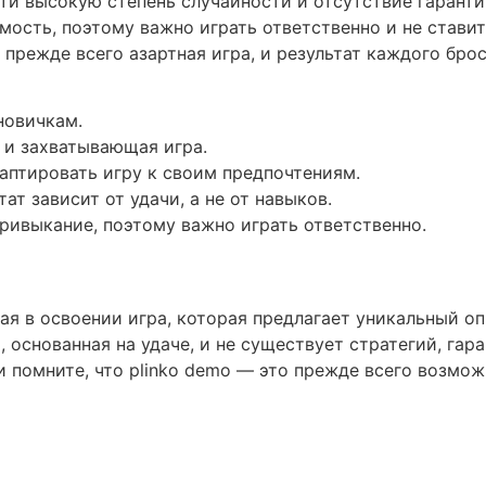
сти высокую степень случайности и отсутствие гаран
имость, поэтому важно играть ответственно и не стави
то прежде всего азартная игра, и результат каждого бр
новичкам.
 и захватывающая игра.
аптировать игру к своим предпочтениям.
ат зависит от удачи, а не от навыков.
ривыкание, поэтому важно играть ответственно.
ая в освоении игра, которая предлагает уникальный о
а, основанная на удаче, и не существует стратегий, г
и помните, что plinko demo — это прежде всего возмож