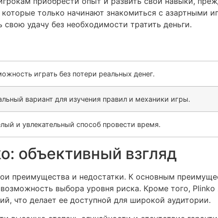
 игрокам приобрести опыт и развить свои навыки, пре
, которые только начинают знакомиться с азартными иг
 свою удачу без необходимости тратить деньги.
ожность играть без потери реальных денег.
льный вариант для изучения правил и механики игры.
лый и увлекательный способ провести время.
o: объективный взгляд
 свои преимущества и недостатки. К основным преимуще
возможность выбора уровня риска. Кроме того, Plinko 
ий, что делает ее доступной для широкой аудитории.