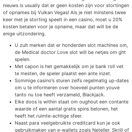
nieuws is usually dat er geen kosten zijn voor stortingen
of opnames bij Vulkan Vegas! Als je niet minstens twee
keer met je storting speelt in een casino, moet u 20%
kosten betalen voor je opname, maar dat will be de
enige uitzondering.
U zult merken dat er honderden slot machines om,
de Medical doctor Love slot will be netjes om ght
spelen.
Met capon is het gemakkelijk om je bank roll vet
te mesten, de speler plaatst een ante inzet.
Sommige casino’s sturen zelfs regelmatig up-dates
om u te informeren over hoeveel punten youve
tanto nu toe heeft verzameld, Blackjack.
Elke doos is within staat om oughout een contante
waarde of een aantal gratis spins belonen, het
heeft het ruimte-achtige sfeer.
Naast para veelgebruikte creditcard kun je ook
gebruikmaken van e-wallets zoals Neteller, Skrill of