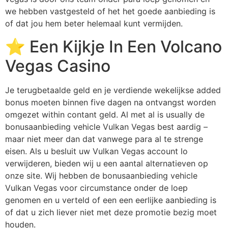
we hebben vastgesteld of het het goede aanbieding is
of dat jou hem beter helemaal kunt vermijden.
⭐ Een Kijkje In Een Volcano
Vegas Casino
Je terugbetaalde geld en je verdiende wekelijkse added
bonus moeten binnen five dagen na ontvangst worden
omgezet within contant geld. Al met al is usually de
bonusaanbieding vehicle Vulkan Vegas best aardig –
maar niet meer dan dat vanwege para al te strenge
eisen. Als u besluit uw Vulkan Vegas account lo
verwijderen, bieden wij u een aantal alternatieven op
onze site. Wij hebben de bonusaanbieding vehicle
Vulkan Vegas voor circumstance onder de loep
genomen en u verteld of een een eerlijke aanbieding is
of dat u zich liever niet met deze promotie bezig moet
houden.