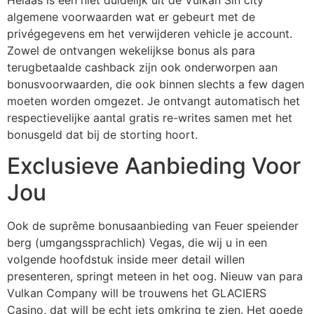
algemene voorwaarden wat er gebeurt met de
privégegevens em het verwijderen vehicle je account.
Zowel de ontvangen wekelijkse bonus als para
terugbetaalde cashback zijn ook onderworpen aan
bonusvoorwaarden, die ook binnen slechts a few dagen
moeten worden omgezet. Je ontvangt automatisch het
respectievelijke aantal gratis re-writes samen met het
bonusgeld dat bij de storting hoort.
Exclusieve Aanbieding Voor
Jou
Ook de suprême bonusaanbieding van Feuer speiender
berg (umgangssprachlich) Vegas, die wij u in een
volgende hoofdstuk inside meer detail willen
presenteren, springt meteen in het oog. Nieuw van para
Vulkan Company will be trouwens het GLACIERS
Casino, dat will be echt iets omkring te zien. Het goede