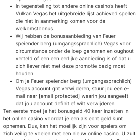
In tegenstelling tot andere online casino’s heeft
Vulkan Vegas het uitgebreide lijst achieved spellen
die niet in aanmerking komen voor de
welkomstbonus.
Wij hebben de bonusaanbieding van Feuer
speiender berg (umgangssprachlich) Vegas voor
circumstance onder de loep genomen en oughout
verteld of een een eerlijke aanbieding is of dat u
zich liever niet met deze promotie bezig moet
houden.
Om je Feuer speiender berg (umgangssprachlich)
Vegas account ght verwijderen, stuur jou een e-
mail naar [email protected] waarin jou aangeeft
dat jou account definitief wilt verwijderen.
Ten eerste moet je het bonusgeld 40 keer inzetten in
het online casino voordat je een als echt geld kunt
opnemen. Dus, kan het moeilijk zijn voor spelers om
zich veilig te voelen met een nieuw online casino. U zult