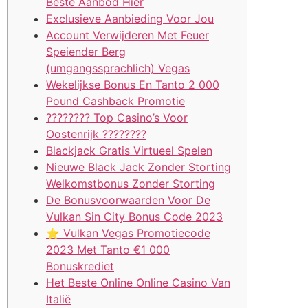
Beste Aanbod Hier
Exclusieve Aanbieding Voor Jou
Account Verwijderen Met Feuer
Speiender Berg
(umgangssprachlich) Vegas
Wekelijkse Bonus En Tanto 2 000
Pound Cashback Promotie
???????? Top Casino’s Voor
Oostenrijk ????????
Blackjack Gratis Virtueel Spelen
Nieuwe Black Jack Zonder Storting
Welkomstbonus Zonder Storting
De Bonusvoorwaarden Voor De
Vulkan Sin City Bonus Code 2023
⭐ Vulkan Vegas Promotiecode
2023 Met Tanto €1 000
Bonuskrediet
Het Beste Online Online Casino Van
Italië