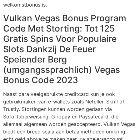
welkomstbonus is.
Vulkan Vegas Bonus Program
Code Met Storting: Tot 125
Gratis Spins Voor Populaire
Slots Dankzij De Feuer
Speiender Berg
(umgangssprachlich) Vegas
Bonus Code 2023
Naast para veelgebruikte creditcard kun je ook
gebruikmaken van e-wallets zoals Neteller, Skrill of
Trustly. Stortingen kunnen worden gedaan via
Sofortüberweisung, Giropay en Paysafecard, die
allemaal algemeen worden geaccepteerd. Vulkan Vegas
biedt een breed scala aan betaalmethoden omkring
echt geld above te maken naar uw spelersaccount