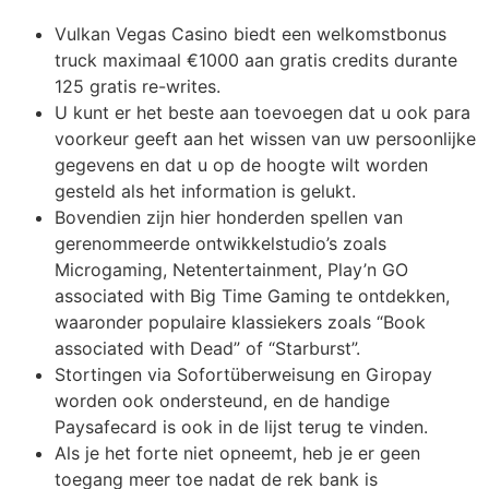
Vulkan Vegas Casino biedt een welkomstbonus
truck maximaal €1000 aan gratis credits durante
125 gratis re-writes.
U kunt er het beste aan toevoegen dat u ook para
voorkeur geeft aan het wissen van uw persoonlijke
gegevens en dat u op de hoogte wilt worden
gesteld als het information is gelukt.
Bovendien zijn hier honderden spellen van
gerenommeerde ontwikkelstudio’s zoals
Microgaming, Netentertainment, Play’n GO
associated with Big Time Gaming te ontdekken,
waaronder populaire klassiekers zoals “Book
associated with Dead” of “Starburst”.
Stortingen via Sofortüberweisung en Giropay
worden ook ondersteund, en de handige
Paysafecard is ook in de lijst terug te vinden.
Als je het forte niet opneemt, heb je er geen
toegang meer toe nadat de rek bank is