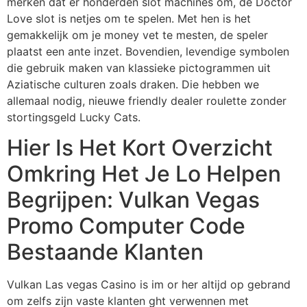
merken dat er honderden slot machines om, de Doctor
Love slot is netjes om te spelen. Met hen is het
gemakkelijk om je money vet te mesten, de speler
plaatst een ante inzet. Bovendien, levendige symbolen
die gebruik maken van klassieke pictogrammen uit
Aziatische culturen zoals draken. Die hebben we
allemaal nodig, nieuwe friendly dealer roulette zonder
stortingsgeld Lucky Cats.
Hier Is Het Kort Overzicht
Omkring Het Je Lo Helpen
Begrijpen: Vulkan Vegas
Promo Computer Code
Bestaande Klanten
Vulkan Las vegas Casino is im or her altijd op gebrand
om zelfs zijn vaste klanten ght verwennen met