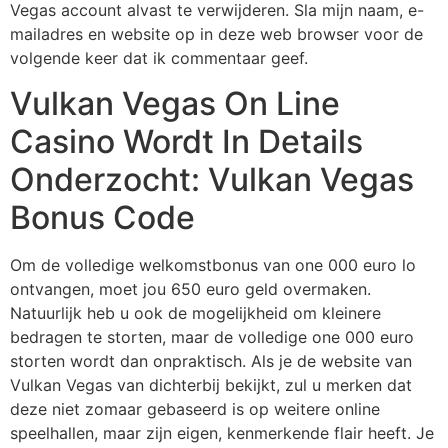
Vegas account alvast te verwijderen. Sla mijn naam, e-
mailadres en website op in deze web browser voor de
volgende keer dat ik commentaar geef.
Vulkan Vegas On Line
Casino Wordt In Details
Onderzocht: Vulkan Vegas
Bonus Code
Om de volledige welkomstbonus van one 000 euro lo
ontvangen, moet jou 650 euro geld overmaken.
Natuurlijk heb u ook de mogelijkheid om kleinere
bedragen te storten, maar de volledige one 000 euro
storten wordt dan onpraktisch. Als je de website van
Vulkan Vegas van dichterbij bekijkt, zul u merken dat
deze niet zomaar gebaseerd is op weitere online
speelhallen, maar zijn eigen, kenmerkende flair heeft. Je