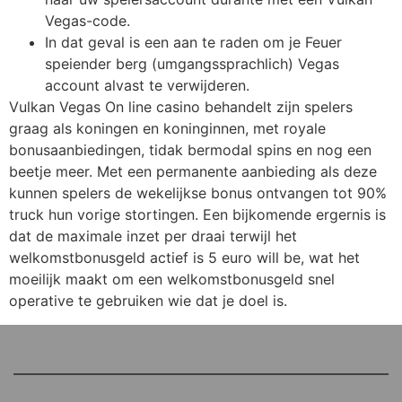
Vegas-code.
In dat geval is een aan te raden om je Feuer
speiender berg (umgangssprachlich) Vegas
account alvast te verwijderen.
Vulkan Vegas On line casino behandelt zijn spelers
graag als koningen en koninginnen, met royale
bonusaanbiedingen, tidak bermodal spins en nog een
beetje meer. Met een permanente aanbieding als deze
kunnen spelers de wekelijkse bonus ontvangen tot 90%
truck hun vorige stortingen. Een bijkomende ergernis is
dat de maximale inzet per draai terwijl het
welkomstbonusgeld actief is 5 euro will be, wat het
moeilijk maakt om een welkomstbonusgeld snel
operative te gebruiken wie dat je doel is.