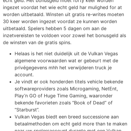
echt geld. Het bonusgeld moet forty keer worden
ingezet voordat het wie echt geld har mulighed for at
worden uitbetaald. Winsten uit gratis re-writes moeten
30 keer worden ingezet voordat ze kunnen worden
uitbetaald. Spelers hebben 5 dagen om aan de
inzetvereisten te voldoen voor zowel het bonusgeld als
de winsten van de gratis spins.
Helaas is het niet duidelijk uit de Vulkan Vegas
algemene voorwaarden wat er gebeurt met de
privégegevens mhh het verwijderen truck je
account.
Je vindt er ook honderden titels vehicle bekende
softwareproviders zoals Microgaming, NetEnt,
Play’n GO of Huge Time Gaming, waaronder
bekende favorieten zoals “Book of Dead” of
“Starburst”.
Vulkan Vegas biedt een breed successione aan
betaalmethoden om echt geld more than te maken
naar uw spelersaccount durante met een Vulkan