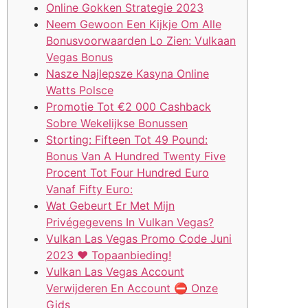
Online Gokken Strategie 2023
Neem Gewoon Een Kijkje Om Alle
Bonusvoorwaarden Lo Zien: Vulkaan
Vegas Bonus
Nasze Najlepsze Kasyna Online
Watts Polsce
Promotie Tot €2 000 Cashback
Sobre Wekelijkse Bonussen
Storting: Fifteen Tot 49 Pound:
Bonus Van A Hundred Twenty Five
Procent Tot Four Hundred Euro
Vanaf Fifty Euro:
Wat Gebeurt Er Met Mijn
Privégegevens In Vulkan Vegas?
Vulkan Las Vegas Promo Code Juni
2023 ❤️ Topaanbieding!
Vulkan Las Vegas Account
Verwijderen En Account ⛔️ Onze
Gids