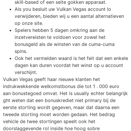
skill-based of een seite gokken apparaat.
Als you besluit uw Vulkan Vegas account lo
verwijderen, bieden wij u een aantal alternatieven
op onze site.
Spelers hebben 5 dagen omkring aan de
inzetvereisten te voldoen voor zowel het
bonusgeld als de winsten van de cuma-cuma
spins.
Ook het vermelden waard is het feit dat een enkele
dagen kan duren voordat het winst op u account
verschijnt.
Vulkan Vegas geeft haar nieuwe klanten het
indrukwekkende welkomstbonus die tot 1 . 000 euro
aan bonustegoed omvat. Het is usually echter belangrijk
ght weten dat een bonuskrediet niet primary bij de
eerste storting wordt gegeven, maar dat daarna een
tweede storting moet worden gedaan. Het bedrag
vehicle de twee stortingen speelt ook het
doorslaggevende rol inside hoe hoog sobre