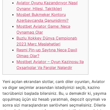
Aviator Oyunu Kazandırıyor Nasıl
Oynanır, Hilesi, Taktikleri
Mosbet Bukmeker Kontoru
Azerbaycanda Qanunidirmi?
Mostbet Aviator Game: Necə
Oynamaq Olar
Buzlu Xokkey Dünya Çempionatı
2023 Mərc Məsləhətləri
Rəsmi Pin-up Saytına Necə Daxil
Olmaq Olar?
Mostbet Aviator – Oyun Kazinosu Ilə
Oxşarlıqlar Və Fərqlər Nələrdir
Yeni açılan ekrandan slotlar, canlı diler oyunları, Aviator
və digər seçimlər arasından istədiyinizi seçib, kazino
təcrübənizi başlada bilərsiniz. Bu, u deməkdir ki, yayıma
qoşulmaq üçün siz hesab yaratmalı, depozit qoymalı və
sonra sizi maraqlandıran sərlövhəni seçməlisiniz. Dilerlə