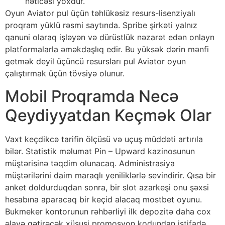
nəticəsi yoxdur.
Oyun Aviator pul üçün təhlükəsiz resurs-lisenziyalı
proqram yüklü rəsmi saytında. Spribe şirkəti yalnız
qanuni olaraq işləyən və dürüstlük nəzarət edən onlayn
platformalarla əməkdaşlıq edir. Bu yüksək dərin mənfi
getmək deyil üçüncü resursları pul Aviator oyun
çalıştırmak üçün tövsiyə olunur.
Mobil Proqramda Necə
Qeydiyyatdan Keçmək Olar
Vaxt keçdikcə tarifin ölçüsü və uçuş müddəti artırıla
bilər. Statistik məlumat Pin – Upward kazinosunun
müştərisinə təqdim olunacaq. Administrasiya
müştərilərini daim maraqlı yeniliklərlə sevindirir. Qısa bir
anket doldurduqdan sonra, bir slot azarkeşi onu şəxsi
hesabına aparacaq bir keçid alacaq mostbet oyunu.
Bukmeker kontorunun rəhbərliyi ilk depozitə daha cox
əlavə gətirəcək xüsusi promosyon kodundan istifadə