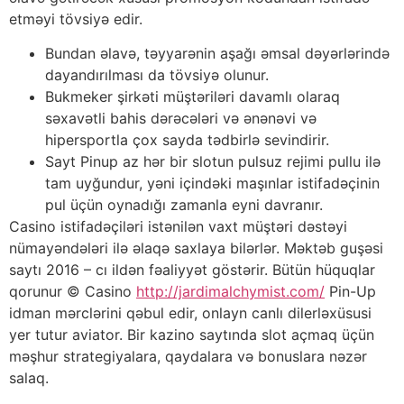
etməyi tövsiyə edir.
Bundan əlavə, təyyarənin aşağı əmsal dəyərlərində
dayandırılması da tövsiyə olunur.
Bukmeker şirkəti müştəriləri davamlı olaraq
səxavətli bahis dərəcələri və ənənəvi və
hipersportla çox sayda tədbirlə sevindirir.
Sayt Pinup az hər bir slotun pulsuz rejimi pullu ilə
tam uyğundur, yəni içindəki maşınlar istifadəçinin
pul üçün oynadığı zamanla eyni davranır.
Casino istifadəçiləri istənilən vaxt müştəri dəstəyi
nümayəndələri ilə əlaqə saxlaya bilərlər. Məktəb guşəsi
saytı 2016 – cı ildən fəaliyyət göstərir. Bütün hüquqlar
qorunur © Casino
http://jardimalchymist.com/
Pin-Up
idman mərclərini qəbul edir, onlayn canlı dilerləxüsusi
yer tutur aviator. Bir kazino saytında slot açmaq üçün
məşhur strategiyalara, qaydalara və bonuslara nəzər
salaq.