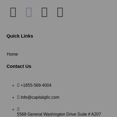
Quick Links
Home
Contact Us
+1855-569-4004
Info@capitalgllc.com
5568 General Washington Drive Suite # A207