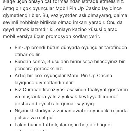
əlaqə üçün onlayn çat formasından istifadə etməlisiniz.
Artıq bir çox oyunçular Mobil Pin Up Casino layiqincə
qiymətləndiriblər. Bu, vəziyyətdən aslı olmayaraq, daima
sevimli hobbinlə birlikdə olmaq imkanı yaradır. Onu da
qeyd etmək lazımdır ki, onlayn kazino xüsusi olaraq
mobil versiya üçün promosyon kodları verir.
Pin-Up brendi bütün dünyada oyunçular tərəfindən
etibar edilir.
Bundan sonra, 3 üsuldan birini seçə biləcəyiniz bir
pəncərə görəcəksiniz.
Artıq bir çox oyunçular Mobil Pin Up Casino
layiqincə qiymətləndiriblər.
Biz Curacao lisenziyası əsasında fəaliyyət göstərən
və müştərilərə yalnız yüksək keyfiyyətli xidmət
göstərən beynəlxalq qumar saytıyıq.
Nişanı kliklədiyiniz zaman aviator oyunu iki rejimdə
pulsuz və real pul.
Lakin bunun futbolçular üçün heç bir hüquqi