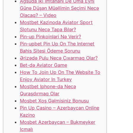
Ağsuda Iki Imtahanı De Uma Eyni
Günə Düşən Müəllimin Seçimi Necə
Olacaq? – Vi̇deo
Mostbet Kazi̇noda Aviator Sport
Slotunu Necə Tapa Bi̇lər?
Pin-up Pinkoinləri Nə Verir?
Pin-upbet Pin Up On The Internet
Bahis Sitesi Ödeme Sorunu
Ərizədə Pulu Necə Çıxarmaq Olar?
Bet-də Aviator Game
How To Join Up On The Website To
Enjoy Aviator In Turkey
Mostbet Iphone-da Necə
Quraşdırmaq Olar
Mosbet Xoş Gəlmisiniz Bonusu
Pin Up Casino – Azerbaycan Online
Kazino
Mosbet Azerbaycan – Bukmeyker
Icmalı