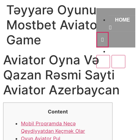
Təyyarə Oyunu
Mostbet Aviator
HOME
Game
Home
Aviator Oyna Və
Qazan Rəsmi Sayti
Aviator Azerbaycan
Content
Mobil Proqramda Necə
Qeydiyyatdan Keçmək Olar
Oyun Aviator Pul