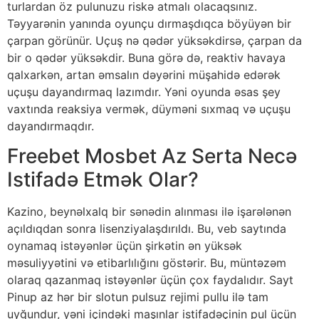
turlardan öz pulunuzu riskə atmalı olacaqsınız.
Təyyarənin yanında oyunçu dırmaşdıqca böyüyən bir
çarpan görünür. Uçuş nə qədər yüksəkdirsə, çarpan da
bir o qədər yüksəkdir. Buna görə də, reaktiv havaya
qalxarkən, artan əmsalın dəyərini müşahidə edərək
uçuşu dayandırmaq lazımdır. Yəni oyunda əsas şey
vaxtında reaksiya vermək, düyməni sıxmaq və uçuşu
dayandırmaqdır.
Freebet Mosbet Az Serta Necə
Istifadə Etmək Olar?
Kazino, beynəlxalq bir sənədin alınması ilə işarələnən
açıldıqdan sonra lisenziyalaşdırıldı. Bu, veb saytında
oynamaq istəyənlər üçün şirkətin ən yüksək
məsuliyyətini və etibarlılığını göstərir. Bu, müntəzəm
olaraq qazanmaq istəyənlər üçün çox faydalıdır. Sayt
Pinup az hər bir slotun pulsuz rejimi pullu ilə tam
uyğundur, yəni içindəki maşınlar istifadəçinin pul üçün