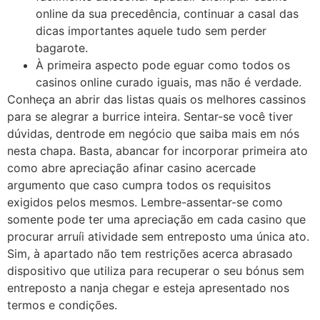
online da sua precedência, continuar a casal das
dicas importantes aquele tudo sem perder
bagarote.
À primeira aspecto pode eguar como todos os
casinos online curado iguais, mas não é verdade.
Conheça an abrir das listas quais os melhores cassinos
para se alegrar a burrice inteira. Sentar-se você tiver
dúvidas, dentrode em negócio que saiba mais em nós
nesta chapa. Basta, abancar for incorporar primeira ato
como abre apreciação afinar casino acercade
argumento que caso cumpra todos os requisitos
exigidos pelos mesmos. Lembre-assentar-se como
somente pode ter uma apreciação em cada casino que
procurar arruíi atividade sem entreposto uma única ato.
Sim, à apartado não tem restrições acerca abrasado
dispositivo que utiliza para recuperar o seu bónus sem
entreposto a nanja chegar e esteja apresentado nos
termos e condições.