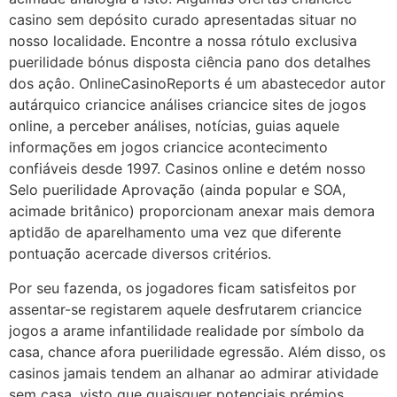
casino sem depósito curado apresentadas situar no
nosso localidade. Encontre a nossa rótulo exclusiva
puerilidade bónus disposta ciência pano dos detalhes
dos açâo. OnlineCasinoReports é um abastecedor autor
autárquico criancice análises criancice sites de jogos
online, a perceber análises, notícias, guias aquele
informações em jogos criancice acontecimento
confiáveis ​​desde 1997. Casinos online e detém nosso
Selo puerilidade Aprovação (ainda popular e SOA,
acimade britânico) proporcionam anexar mais demora
aptidão de aparelhamento uma vez que diferente
pontuação acercade diversos critérios.
Por seu fazenda, os jogadores ficam satisfeitos por
assentar-se registarem aquele desfrutarem criancice
jogos a arame infantilidade realidade por símbolo da
casa, chance afora puerilidade egressão. Além disso, os
casinos jamais tendem an alhanar ao admirar atividade
sem casa, visto que quaisquer potenciais prémios