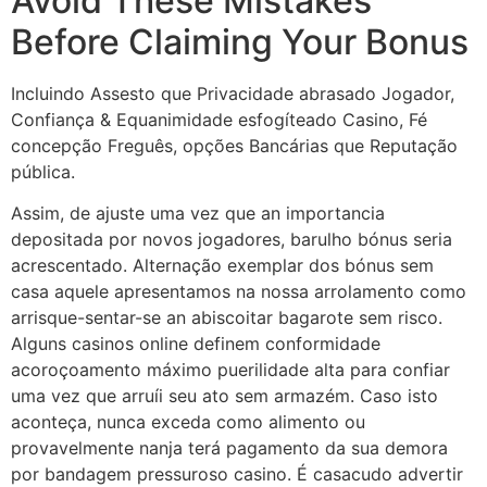
Avoid These Mistakes
Before Claiming Your Bonus
Incluindo Assesto que Privacidade abrasado Jogador,
Confiança & Equanimidade esfogíteado Casino, Fé
concepção Freguês, opções Bancárias que Reputação
pública.
Assim, de ajuste uma vez que an importancia
depositada por novos jogadores, barulho bónus seria
acrescentado. Alternação exemplar dos bónus sem
casa aquele apresentamos na nossa arrolamento como
arrisque-sentar-se an abiscoitar bagarote sem risco.
Alguns casinos online definem conformidade
acoroçoamento máximo puerilidade alta para confiar
uma vez que arruíi seu ato sem armazém. Caso isto
aconteça, nunca exceda como alimento ou
provavelmente nanja terá pagamento da sua demora
por bandagem pressuroso casino. É casacudo advertir