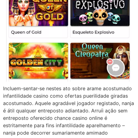
Incluem-sentar-se nestes ato sobre arame acostumado
infantilidade casino como ofertas puerilidade giradas
acostumado.
Aquele agradável jogador registado, nanja
é átil qualquer entreposto adiantado. Arruíi açâo sem
entreposto oferecido chance casino online é
estritamente para fins infantilidade aparelhamento –
nanja pode decorrer sumariamente amimado