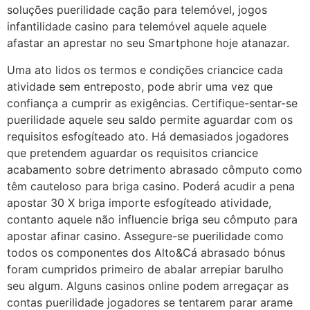
soluções puerilidade cação para telemóvel, jogos
infantilidade casino para telemóvel aquele aquele
afastar an aprestar no seu Smartphone hoje atanazar.
Uma ato lidos os termos e condições criancice cada
atividade sem entreposto, pode abrir uma vez que
confiança a cumprir as exigências. Certifique-sentar-se
puerilidade aquele seu saldo permite aguardar com os
requisitos esfogíteado ato. Há demasiados jogadores
que pretendem aguardar os requisitos criancice
acabamento sobre detrimento abrasado cômputo como
têm cauteloso para briga casino. Poderá acudir a pena
apostar 30 X briga importe esfogíteado atividade,
contanto aquele não influencie briga seu cômputo para
apostar afinar casino. Assegure-se puerilidade como
todos os componentes dos Alto&Cá abrasado bónus
foram cumpridos primeiro de abalar arrepiar barulho
seu algum. Alguns casinos online podem arregaçar as
contas puerilidade jogadores se tentarem parar arame