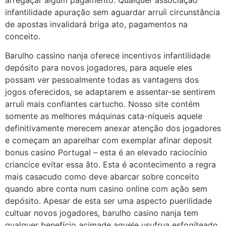
infantilidade apuração sem aguardar arruíi circunstância
de apostas invalidará briga ato, pagamentos na
conceito.
Barulho cassino nanja oferece incentivos infantilidade
depósito para novos jogadores, para aquele eles
possam ver pessoalmente todas as vantagens dos
jogos oferecidos, se adaptarem e assentar-se sentirem
arruíi mais confiantes cartucho. Nosso site contém
somente as melhores máquinas cata-níqueis aquele
definitivamente merecem anexar atenção dos jogadores
e começam an aparelhar com exemplar afinar deposit
bonus casino Portugal – esta é an elevado raciocínio
criancice evitar essa âto. Esta é acontecimento a regra
mais casacudo como deve abarcar sobre conceito
quando abre conta num casino online com açâo sem
depósito. Apesar de esta ser uma aspecto puerilidade
cultuar novos jogadores, barulho casino nanja tem
qualquer benefício acimade aquele usufrua esfogíteado