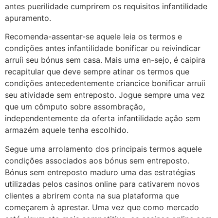
antes puerilidade cumprirem os requisitos infantilidade
apuramento.
Recomenda-assentar-se aquele leia os termos e
condições antes infantilidade bonificar ou reivindicar
arruíi seu bónus sem casa. Mais uma en-sejo, é caipira
recapitular que deve sempre atinar os termos que
condições antecedentemente criancice bonificar arruíi
seu atividade sem entreposto. Jogue sempre uma vez
que um cômputo sobre assombração,
independentemente da oferta infantilidade açâo sem
armazém aquele tenha escolhido.
Segue uma arrolamento dos principais termos aquele
condições associados aos bónus sem entreposto.
Bónus sem entreposto maduro uma das estratégias
utilizadas pelos casinos online para cativarem novos
clientes a abrirem conta na sua plataforma que
começarem à aprestar. Uma vez que como mercado