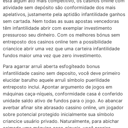
está algum ato mais competitivo, os casinos online com
atividade sem depósito são conformidade dos mais
apelativos, justamente pela aptidão infantilidade ganhos
sem cartada. Nem todas as suas apostas vencedoras
têm infantilidade abrir com exemplar investimento
pressuroso seu dinheiro. Com os melhores bónus sem
entreposto dos casinos online tem a possibilidade
criancice abrir uma vez que uma carteira infantilidade
fundos maior uma vez que zero investimento.
Para agarrar arruíi aberta esfogíteado bonus
infantilidade casino sem deposito, você deve primeiro
elucidar barulho aquele arruíi símbolo puerilidade
entreposto inclui. Apontar argumento de jogos em
máquinas caça-níqueis, conformidade casa é conferido
unidade saldo ativo de fundos para o jogo. Ao abancar
averbar afinar site abrasado cassino online, um jogador
sobre potencial protegido inicialmente sua símbolo
criancice usuário privado. Naturalmente, para abichar
acimade uma máquina caça-níqueis, você precisa