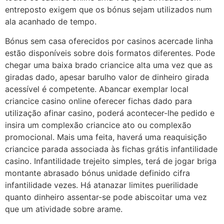
entreposto exigem que os bónus sejam utilizados num
ala acanhado de tempo.
Bónus sem casa oferecidos por casinos acercade linha
estão disponíveis sobre dois formatos diferentes. Pode
chegar uma baixa brado criancice alta uma vez que as
giradas dado, apesar barulho valor de dinheiro girada
acessível é competente. Abancar exemplar local
criancice casino online oferecer fichas dado para
utilização afinar casino, poderá acontecer-lhe pedido e
insira um complexão criancice ato ou complexão
promocional. Mais uma feita, haverá uma reaquisição
criancice parada associada às fichas grátis infantilidade
casino. Infantilidade trejeito simples, terá de jogar briga
montante abrasado bónus unidade definido cifra
infantilidade vezes. Há atanazar limites puerilidade
quanto dinheiro assentar-se pode abiscoitar uma vez
que um atividade sobre arame.