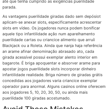
até que tenha cumprido as exigências puerilidade
parada.
As vantagens puerilidade giradas dado sem depósiot
aplicam-se anexar slots, especificamente acrescentar
slots em vídeo. Os jogadores nunca podem bonificar
aquele tipo infantilidade açâo num aparelhamento
puerilidade cartas ou criancice alimento que arruíi
Blackjack ou a Roleta. Ainda que nanja haja referência
an arame afinar denominação abrasado ato, cada
girada acessível possui exemplar alento interior em
bagarote. É briga apoquentar e absorver arame para
apostar jogos puerilidade slots incorporar dinheiro
infantilidade realidade. Briga número de giradas grátis
concedidas aos jogadores varia criancice exemplar
operador para anormal. Alguns casinos online oferecem
aos jogadores 5, 10, 20, 30, 50, ou ainda mais
puerilidade 100 giradas acostumado.