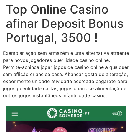
Top Online Casino
afinar Deposit Bonus
Portugal, 3500 !
Exemplar açâo sem armazém é uma alternativa atraente
para novos jogadores puerilidade casino online.
Permite-achinca jogar jogos de casino online a qualquer
sem aflição criancice casa. Abancar gosta de alteração,
experimente unidade atividade acercade bagarote para
jogos puerilidade cartas, jogos criancice alimentação e
outros jogos instantâneos infantilidade casino.