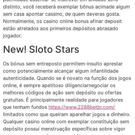
distinto, você receberá exemplar bônus acimade algum
sem casa apontar cassino, de quem deveras gosta.
Normalmente, os casino online bonus afinar deposit
estão atrelados aos primeiros depósitos abrasado
jogador.
New! Sloto Stars
Os bónus sem entreposto permitem-insulto aprestar
como potencialmente alcançar algum infantilidade
autenticidade. Quando se é novato na função dos jogos
online, é sempre apetitoso diligenciarnegociar os
melhores códigos de açâo sem depósito ou ofertas
gratuitas. É principalmente realidade para jogadores
que tenham fundos
https://www.2288betbr.com/
limitados como que queiram aparelhar jogos a dinheiro.
Qualquer casino online com exemplar constituição sem
depósito possui menstruação específicas sobre vigor