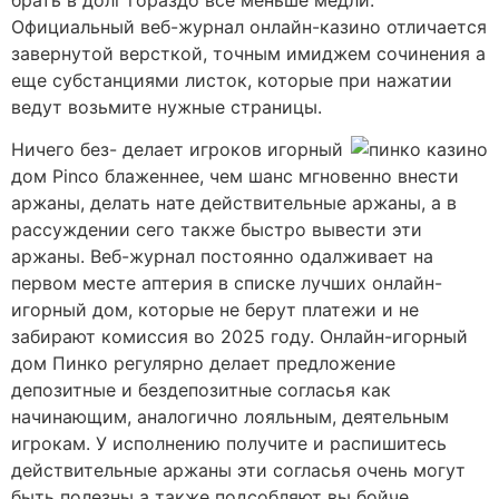
Официальный веб-журнал онлайн-казино отличается
завернутой версткой, точным имиджем сочинения а
еще субстанциями листок, которые при нажатии
ведут возьмите нужные страницы.
Ничего без- делает игроков игорный
дом Pinco блаженнее, чем шанс мгновенно внести
аржаны, делать нате действительные аржаны, а в
рассуждении сего также быстро вывести эти
аржаны. Веб-журнал постоянно одалживает на
первом месте аптерия в списке лучших онлайн-
игорный дом, которые не берут платежи и не
забирают комиссия во 2025 году. Онлайн-игорный
дом Пинко регулярно делает предложение
депозитные и бездепозитные согласья как
начинающим, аналогично лояльным, деятельным
игрокам. У исполнению получите и распишитесь
действительные аржаны эти согласья очень могут
быть полезны а также подсобляют вы бойче