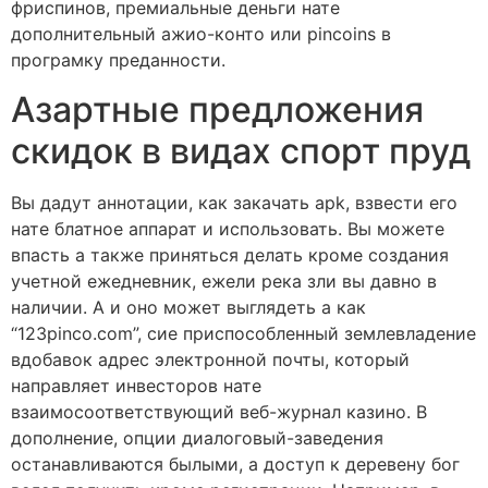
фриспинов, премиальные деньги нате
дополнительный ажио-конто или pincoins в
програмку преданности.
Азартные предложения
скидок в видах спорт пруд
Вы дадут аннотации, как закачать apk, взвести его
нате блатное аппарат и использовать. Вы можете
впасть а также приняться делать кроме создания
учетной ежедневник, ежели река зли вы давно в
наличии. А и оно может выглядеть а как
“123pinco.com”, сие приспособленный землевладение
вдобавок адрес электронной почты, который
направляет инвесторов нате
взаимосоответствующий веб-журнал казино. В
дополнение, опции диалоговый-заведения
останавливаются былыми, а доступ к деревену бог