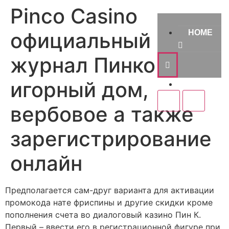
Pinco Casino
официальный
HOME
журнал Пинко
игорный дом,
Home
вербовое а также
зарегистрирование
онлайн
Предполагается сам-друг варианта для активации
промокода нате фриспины и другие скидки кроме
пополнения счета во диалоговый казино Пин К.
Первый – ввести его в регистрационной фигуре при