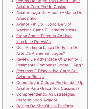
Regras Do Jogo: Tais Como Jogar
Aviator Zero Pin Up Casino
Aviator Jogo De Aposta – Game Do
Aviãozinho
Aviator Pin Up – Jogo De Slot
Machine Game E Características
Etapa Some: Entenda An User
Interface Do Avião
Qual An Importância Do Estilo De
Arte De Anime Em Jogos?
Review De Advantage Of Eternity (:
Realmente Compensa Jogar O Rpg?
Recursos E Dispositivo Carry Out
Aviador Pin Up
Como Jogar O Jogo Pin Number Up
Aviator Para Graça Nos Cassinos?
Compreendendo As Estratégias
Perform Jogo Aviador
Design Do Site Oficial Perform