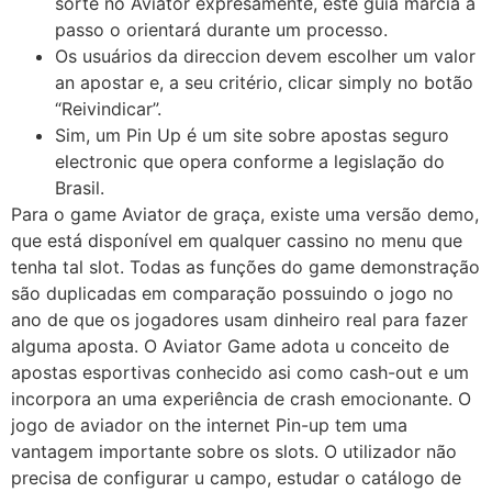
sorte no Aviator expresamente, este guia marcia a
passo o orientará durante um processo.
Os usuários da direccion devem escolher um valor
an apostar e, a seu critério, clicar simply no botão
“Reivindicar”.
Sim, um Pin Up é um site sobre apostas seguro
electronic que opera conforme a legislação do
Brasil.
Para o game Aviator de graça, existe uma versão demo,
que está disponível em qualquer cassino no menu que
tenha tal slot. Todas as funções do game demonstração
são duplicadas em comparação possuindo o jogo no
ano de que os jogadores usam dinheiro real para fazer
alguma aposta. O Aviator Game adota u conceito de
apostas esportivas conhecido asi como cash-out e um
incorpora an uma experiência de crash emocionante. O
jogo de aviador on the internet Pin-up tem uma
vantagem importante sobre os slots. O utilizador não
precisa de configurar u campo, estudar o catálogo de