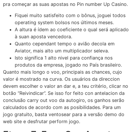
pra começar as suas apostas no Pin number Up Casino.
Fiquei muito satisfeito com o bônus, joguei todos
operating system bolsos nos últimos meses.
A altura é ídem ao coeficiente o qual será aplicado
à suan aposta vencedora.
Quanto cependant tempo o avião decola em
Aviator, mais alto um multiplicador seleva.
Isto significa 1 alto nivel para confiança nos
produtos da empresa, jogado no País brasileiro.
Quanto mais longo o voo, principais as chances, cujo
valor é mostrado na curva. Os usuários da direccion
devem escolher o valor an dar e, a teu critério, clicar no
botão “Reivindicar”. Se isso for feito con antelacion da
conclusão carry out voo da autogiro, os ganhos serão
calculados de acordo com as posibilidades. Para um
jogo gratuito, basta ventosear para a versão demo do
web site e desfrutar perform jogo.