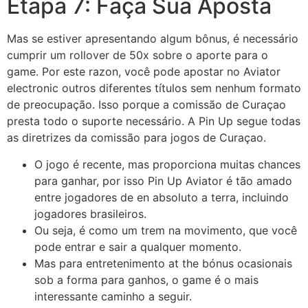
Etapa 7: Faça Sua Aposta
Mas se estiver apresentando algum bônus, é necessário
cumprir um rollover de 50x sobre o aporte para o
game. Por este razon, você pode apostar no Aviator
electronic outros diferentes títulos sem nenhum formato
de preocupação. Isso porque a comissão de Curaçao
presta todo o suporte necessário. A Pin Up segue todas
as diretrizes da comissão para jogos de Curaçao.
O jogo é recente, mas proporciona muitas chances
para ganhar, por isso Pin Up Aviator é tão amado
entre jogadores de en absoluto a terra, incluindo
jogadores brasileiros.
Ou seja, é como um trem na movimento, que você
pode entrar e sair a qualquer momento.
Mas para entretenimento at the bónus ocasionais
sob a forma para ganhos, o game é o mais
interessante caminho a seguir.