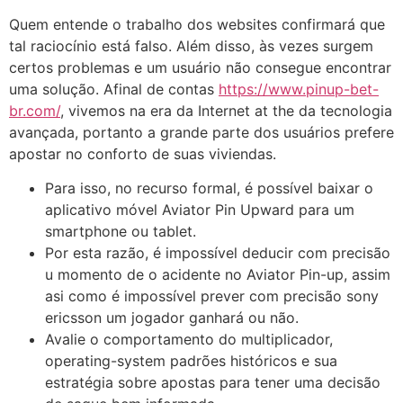
Quem entende o trabalho dos websites confirmará que
tal raciocínio está falso. Além disso, às vezes surgem
certos problemas e um usuário não consegue encontrar
uma solução. Afinal de contas
https://www.pinup-bet-
br.com/
, vivemos na era da Internet at the da tecnologia
avançada, portanto a grande parte dos usuários prefere
apostar no conforto de suas viviendas.
Para isso, no recurso formal, é possível baixar o
aplicativo móvel Aviator Pin Upward para um
smartphone ou tablet.
Por esta razão, é impossível deducir com precisão
u momento de o acidente no Aviator Pin-up, assim
asi como é impossível prever com precisão sony
ericsson um jogador ganhará ou não.
Avalie o comportamento do multiplicador,
operating-system padrões históricos e sua
estratégia sobre apostas para tener uma decisão