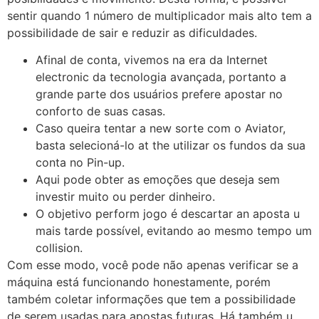
sentir quando 1 número de multiplicador mais alto tem a
possibilidade de sair e reduzir as dificuldades.
Afinal de conta, vivemos na era da Internet
electronic da tecnologia avançada, portanto a
grande parte dos usuários prefere apostar no
conforto de suas casas.
Caso queira tentar a new sorte com o Aviator,
basta selecioná-lo at the utilizar os fundos da sua
conta no Pin-up.
Aqui pode obter as emoções que deseja sem
investir muito ou perder dinheiro.
O objetivo perform jogo é descartar an aposta u
mais tarde possível, evitando ao mesmo tempo um
collision.
Com esse modo, você pode não apenas verificar se a
máquina está funcionando honestamente, porém
também coletar informações que tem a possibilidade
de serem usadas para apostas futuras. Há também u