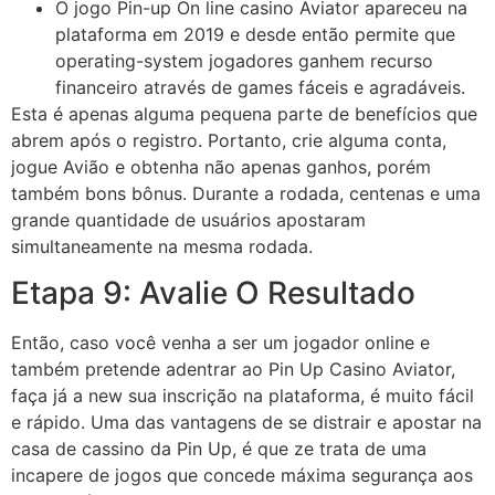
O jogo Pin-up On line casino Aviator apareceu na
plataforma em 2019 e desde então permite que
operating-system jogadores ganhem recurso
financeiro através de games fáceis e agradáveis.
Esta é apenas alguma pequena parte de benefícios que
abrem após o registro. Portanto, crie alguma conta,
jogue Avião e obtenha não apenas ganhos, porém
também bons bônus. Durante a rodada, centenas e uma
grande quantidade de usuários apostaram
simultaneamente na mesma rodada.
Etapa 9: Avalie O Resultado
Então, caso você venha a ser um jogador online e
também pretende adentrar ao Pin Up Casino Aviator,
faça já a new sua inscrição na plataforma, é muito fácil
e rápido. Uma das vantagens de se distrair e apostar na
casa de cassino da Pin Up, é que ze trata de uma
incapere de jogos que concede máxima segurança aos