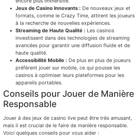
encore plus immersive.
Jeux de Casino Innovants :
De nouveaux jeux et
formats, comme le Crazy Time, attirent les joueurs
à la recherche de nouvelles expériences.
Streaming de Haute Qualité :
Les casinos
investissent dans des technologies de streaming
avancées pour garantir une diffusion fluide et de
haute qualité.
Accessibilité Mobile :
De plus en plus de joueurs
préfèrent jouer sur mobile, ce qui pousse les
casinos à optimiser leurs plateformes pour les
appareils portables.
Conseils pour Jouer de Manière
Responsable
Jouer à des jeux de casino live peut être très amusant,
mais il est crucial de le faire de manière responsable.
Voici quelques conseils pour vous aider :