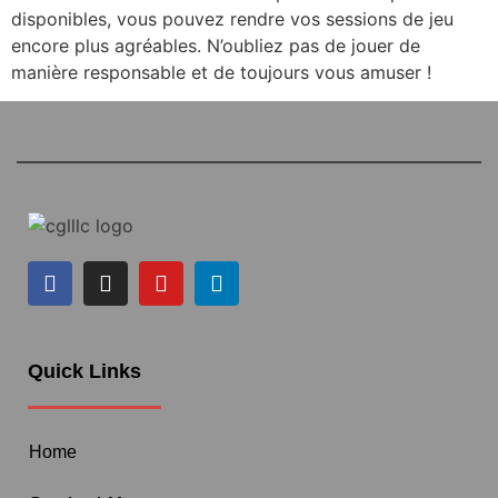
disponibles, vous pouvez rendre vos sessions de jeu
encore plus agréables. N’oubliez pas de jouer de
manière responsable et de toujours vous amuser !
Quick Links
Home