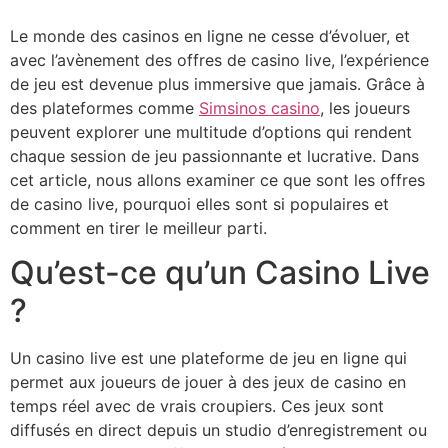
Le monde des casinos en ligne ne cesse d’évoluer, et
avec l’avènement des offres de casino live, l’expérience
de jeu est devenue plus immersive que jamais. Grâce à
des plateformes comme
Simsinos casino
, les joueurs
peuvent explorer une multitude d’options qui rendent
chaque session de jeu passionnante et lucrative. Dans
cet article, nous allons examiner ce que sont les offres
de casino live, pourquoi elles sont si populaires et
comment en tirer le meilleur parti.
Qu’est-ce qu’un Casino Live
?
Un casino live est une plateforme de jeu en ligne qui
permet aux joueurs de jouer à des jeux de casino en
temps réel avec de vrais croupiers. Ces jeux sont
diffusés en direct depuis un studio d’enregistrement ou