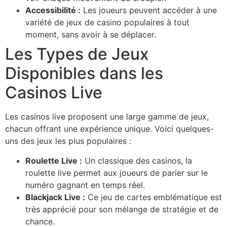
Accessibilité :
Les joueurs peuvent accéder à une
variété de jeux de casino populaires à tout
moment, sans avoir à se déplacer.
Les Types de Jeux
Disponibles dans les
Casinos Live
Les casinos live proposent une large gamme de jeux,
chacun offrant une expérience unique. Voici quelques-
uns des jeux les plus populaires :
Roulette Live :
Un classique des casinos, la
roulette live permet aux joueurs de parier sur le
numéro gagnant en temps réel.
Blackjack Live :
Ce jeu de cartes emblématique est
très apprécié pour son mélange de stratégie et de
chance.