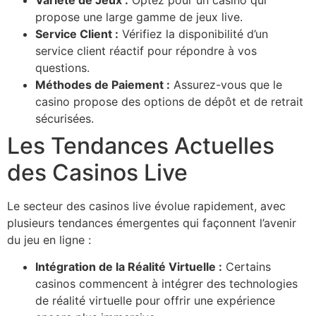
propose une large gamme de jeux live.
Service Client :
Vérifiez la disponibilité d’un
service client réactif pour répondre à vos
questions.
Méthodes de Paiement :
Assurez-vous que le
casino propose des options de dépôt et de retrait
sécurisées.
Les Tendances Actuelles
des Casinos Live
Le secteur des casinos live évolue rapidement, avec
plusieurs tendances émergentes qui façonnent l’avenir
du jeu en ligne :
Intégration de la Réalité Virtuelle :
Certains
casinos commencent à intégrer des technologies
de réalité virtuelle pour offrir une expérience