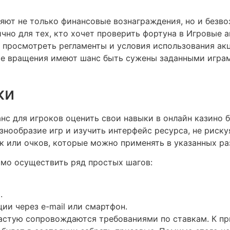
ют не только финансовые вознаграждения, но и безво
чно для тех, кто хочет проверить фортуна в Игровые 
 просмотреть регламенты и условия использования акц
е вращения имеют шанс быть сужены заданными играм
ки
с для игроков оценить свои навыки в онлайн казино б
нообразие игр и изучить интерфейс ресурса, не риску
к или очков, которые можно применять в указанных ра
имо осуществить ряд простых шагов:
.
и через e-mail или смартфон.
ачастую сопровождаются требованиями по ставкам. К п