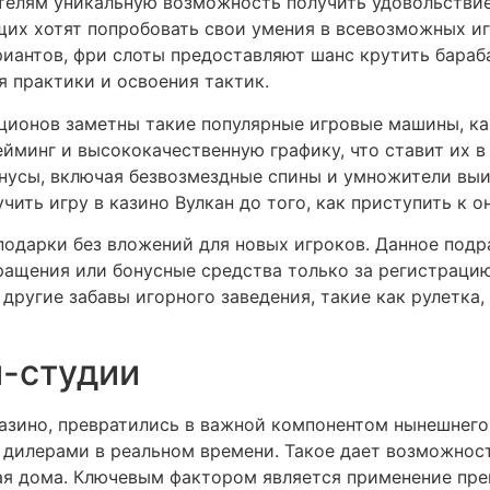
елям уникальную возможность получить удовольствие 
их хотят попробовать свои умения в всевозможных игр
риантов, фри слоты предоставляют шанс крутить бараб
я практики и освоения тактик.
онов заметны такие популярные игровые машины, как S
йминг и высококачественную графику, что ставит их в
онусы, включая безвозмездные спины и умножители вы
чить игру в казино Вулкан до того, как приступить к о
подарки без вложений для новых игроков. Данное подр
ащения или бонусные средства только за регистрацию
другие забавы игорного заведения, такие как рулетка,
м-студии
казино, превратились в важной компонентом нынешнего
 дилерами в реальном времени. Такое дает возможнос
дая дома. Ключевым фактором является применение пр