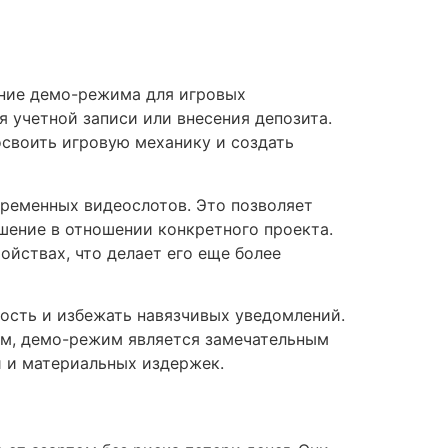
ение демо-режима для игровых
я учетной записи или внесения депозита.
своить игровую механику и создать
временных видеослотов. Это позволяет
шение в отношении конкретного проекта.
ойствах, что делает его еще более
ость и избежать навязчивых уведомлений.
бом, демо-режим является замечательным
й и материальных издержек.