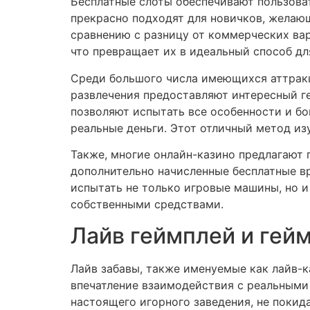
Бесплатные слоты обеспечивают пользоват
прекрасно подходят для новичков, желающ
сравнению с разницу от коммерческих ва
что превращает их в идеальный способ дл
Среди большого числа имеющихся аттракци
развлечения предоставляют интересный ге
позволяют испытать все особенности и б
реальные деньги. Этот отличный метод изу
Также, многие онлайн-казино предлагают 
дополнительно начисленные бесплатные вр
испытать не только игровые машины, но и 
собственными средствами.
Лайв геймплей и гей
Лайв забавы, также именуемые как лайв-
впечатление взаимодействия с реальными
настоящего игорного заведения, не поки