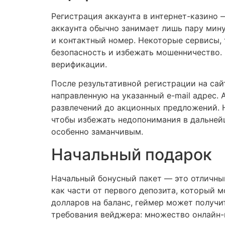
Регистрация аккаунта в интернет-казино 
аккаунта обычно занимает лишь пару мину
и контактный номер. Некоторые сервисы, 
безопасность и избежать мошенничество.
верификации.
После результативной регистрации на сай
направленную на указанный e-mail адрес.
развлечений до акционных предложений. 
чтобы избежать недопонимания в дальней
особенно заманчивым.
Начальный подарок
Начальный бонусный пакет — это отличный
как части от первого депозита, который м
долларов на баланс, геймер может получи
требования вейджера: множество онлайн-к