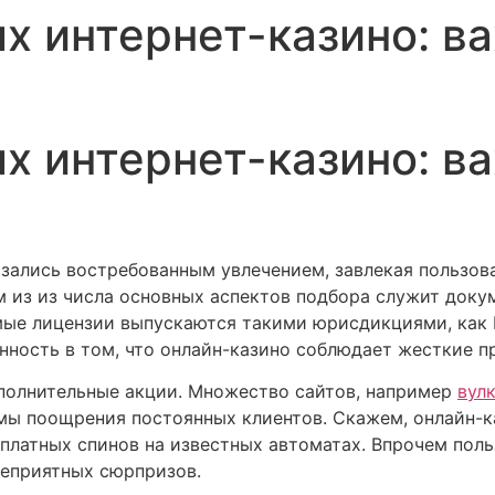
х интернет-казино: в
х интернет-казино: в
азались востребованным увлечением, завлекая пользо
 из из числа основных аспектов подбора служит докум
мые лицензии выпускаются такими юрисдикциями, как 
ность в том, что онлайн-казино соблюдает жесткие п
полнительные акции. Множество сайтов, например
вул
мы поощрения постоянных клиентов. Скажем, онлайн-к
платных спинов на известных автоматах. Впрочем пол
неприятных сюрпризов.