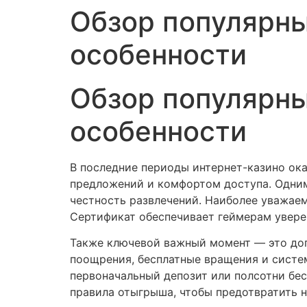
Обзор популярны
особенности
Обзор популярны
особенности
В последние периоды интернет-казино ок
предложений и комфортом доступа. Одним
честность развлечений. Наиболее уважае
Сертификат обеспечивает геймерам уверен
Также ключевой важный момент — это до
поощрения, бесплатные вращения и систе
первоначальный депозит или полсотни бес
правила отыгрыша, чтобы предотвратить 