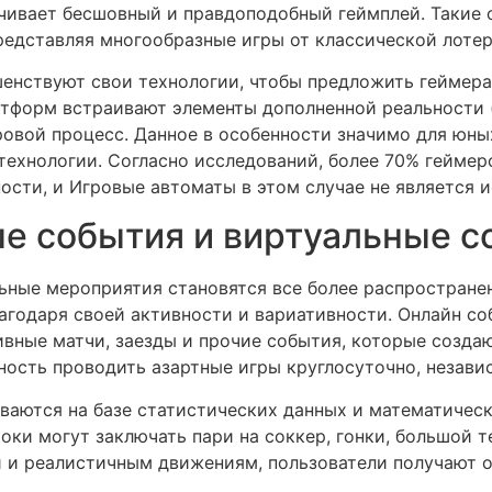
чивает бесшовный и правдоподобный геймплей. Такие ор
представляя многообразные игры от классической лоте
шенствуют свои технологии, чтобы предложить геймер
латформ встраивают элементы дополненной реальности (
ровой процесс. Данное в особенности значимо для юны
технологии. Согласно исследований, более 70% гейме
ости, и Игровые автоматы в этом случае не является 
ые события и виртуальные 
ьные мероприятия становятся все более распростране
лагодаря своей активности и вариативности. Онлайн 
ивные матчи, заезды и прочие события, которые созда
ость проводить азартные игры круглосуточно, незави
ваются на базе статистических данных и математическ
роки могут заключать пари на соккер, гонки, большой 
и и реалистичным движениям, пользователи получают