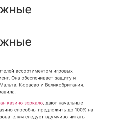
ажные
ажные
вателей ассортиментом игровых
ент. Она обеспечивает защиту и
Мальта, Кюрасао и Великобритания.
равила.
кан казино зеркало
, дают начальные
азино способны предложить до 100% на
ьзователям следует вдумчиво читать