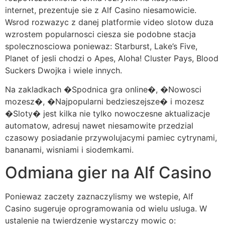
internet, prezentuje sie z Alf Casino niesamowicie.
Wsrod rozwazyc z danej platformie video slotow duza
wzrostem popularnosci ciesza sie podobne stacja
spolecznosciowa poniewaz: Starburst, Lake’s Five,
Planet of jesli chodzi o Apes, Aloha! Cluster Pays, Blood
Suckers Dwojka i wiele innych.
Na zakladkach �Spodnica gra online�, �Nowosci
mozesz�, �Najpopularni bedzieszejsze� i mozesz
�Sloty� jest kilka nie tylko nowoczesne aktualizacje
automatow, adresuj nawet niesamowite przedzial
czasowy posiadanie przywolujacymi pamiec cytrynami,
bananami, wisniami i siodemkami.
Odmiana gier na Alf Casino
Poniewaz zaczety zaznaczylismy we wstepie, Alf
Casino sugeruje oprogramowania od wielu usluga. W
ustalenie na twierdzenie wystarczy mowic o: