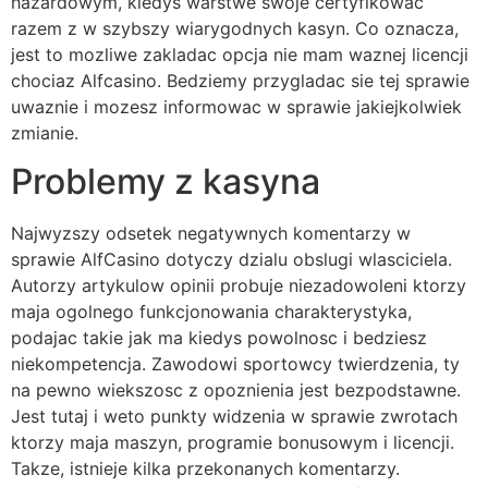
hazardowym, kiedys warstwe swoje certyfikowac
razem z w szybszy wiarygodnych kasyn. Co oznacza,
jest to mozliwe zakladac opcja nie mam waznej licencji
chociaz Alfcasino. Bedziemy przygladac sie tej sprawie
uwaznie i mozesz informowac w sprawie jakiejkolwiek
zmianie.
Problemy z kasyna
Najwyzszy odsetek negatywnych komentarzy w
sprawie AlfCasino dotyczy dzialu obslugi wlasciciela.
Autorzy artykulow opinii probuje niezadowoleni ktorzy
maja ogolnego funkcjonowania charakterystyka,
podajac takie jak ma kiedys powolnosc i bedziesz
niekompetencja. Zawodowi sportowcy twierdzenia, ty
na pewno wiekszosc z opoznienia jest bezpodstawne.
Jest tutaj i weto punkty widzenia w sprawie zwrotach
ktorzy maja maszyn, programie bonusowym i licencji.
Takze, istnieje kilka przekonanych komentarzy.