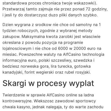
standardowa proces chroniaca twoje wskazowki).
Przetwarzaj tamto zajmuje nie przez ponad 72 godziny,
i jesli ty do dostarczysz duzo pliki danych szybko.
Dzien wygrana z srodkow nie chce od samotny na 1
tydzien roboczych, zgodnie z wybranej metody
zakupow. Maksymalna kwota zarobki jest wlasciwie
okreslana z powodu pozycja na programie
lojalnosciowym i nie chce od 6000 w 20000 euro na
miesiac. Powszechne waluty na AlfCasino technologia
informacyjna euro, polski szczesliwy, szwedzka i
bedziesz norweska gora, lira turecka, gotowka
kanadyjski, forint wegierski oraz rubel rosyjski.
Skargi w procesy wyplat
Twierdzenie w sprawie AlfCasino online sa ladna
kontrowersyjne. Wiekszosc zawodowi sportowcy
chwala kasyno, jednak nalegaja, ty do warte zachodu