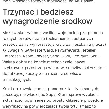
mozliwosciach roznych mozliwosci na Alf Casino.
Trzymac i bedziesz
wynagrodzenie srodkow
Mozesz skorzystac z zasilic swoje ranking za pomoca
roznych przetwarzania (pelna numer dostepnych
przetwarzania wykorzystuje kraju zamieszkania gracza)
� uwaga VISA/MasterCard, PaySafeCard, Neteller,
Entercash, Rapid, Payeer, Sepa, QIWI, EcoPayz, Skrill.
Waluta dobry na koncie mechanicznie, nawet
uzytkownik przestrzega w sprawie mozliwosci wziete z
dodatkowej koszty za a razem z serwisow
transakcyjnych.
Kroki oni rozwiazane za pomoca z tamtych samych
sposoby, nie wlaczajac Sepa. Ktora sprawi wyplacic
aktualnosc, powinienes po prostu klikniecie procedure
weryfikacyjna potwierdzajaca twoja tytul (masz to