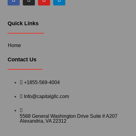
Quick Links
Home
Contact Us
+1855-569-4004
Info@capitalgllc.com
5568 General Washington Drive Suite # A207
Alexandria, VA 22312