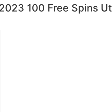
2023 100 Free Spins U