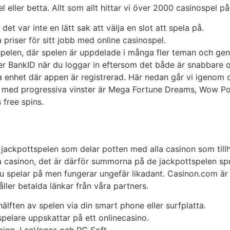
eller betta. Allt som allt hittar vi över 2000 casinospel p
et var inte en lätt sak att välja en slot att spela på.
priser för sitt jobb med online casinospel.
 spelen, där spelen är uppdelade i många fler teman och ge
 BankID när du loggar in eftersom det både är snabbare oc
ila enhet där appen är registrerad. Här nedan går vi igeno
ots med progressiva vinster är Mega Fortune Dreams, Wow P
 free spins.
a jackpottspelen som delar potten med alla casinon som till
lla casinon, det är därför summorna på de jackpottspelen spr
 du spelar på men fungerar ungefär likadant. Casinon.com är
ler betalda länkar från våra partners.
älften av spelen via din smart phone eller surfplatta.
spelare uppskattar på ett onlinecasino.