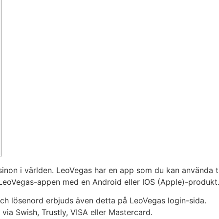
non i världen. LeoVegas har en app som du kan använda til
d LeoVegas-appen med en Android eller IOS (Apple)-produkt
och lösenord erbjuds även detta på LeoVegas login-sida.
ia Swish, Trustly, VISA eller Mastercard.