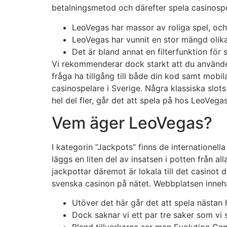
betalningsmetod och därefter spela casinospel 
LeoVegas har massor av roliga spel, och d
LeoVegas har vunnit en stor mängd olika 
Det är bland annat en filterfunktion för
Vi rekommenderar dock starkt att du använder
fråga ha tillgång till både din kod samt mob
casinospelare i Sverige. Några klassiska sl
hel del fler, går det att spela på hos LeoVegas
Vem äger LeoVegas?
I kategorin ”Jackpots” finns de internationell
läggs en liten del av insatsen i potten från a
jackpottar däremot är lokala till det casinot
svenska casinon på nätet. Webbplatsen innehål
Utöver det här går det att spela nästan h
Dock saknar vi ett par tre saker som vi 