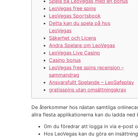
Spela på LeoVegas med en bonus
LeoVegas free spins
LeoVegas Sportsbook
Detta kan du spela på hos
LeoVegas
Säkerhet och Licens
Andra Spelare om LeoVegas
LeoVegas Live Casino
Casino bonus
LeoVegas free spins recension –
sammandrag
Ansvarsfullt Spelande – LeoSafeplay
gratisspins utan omsättningskrav
De återkommer hos nästan samtliga onlinecasi
allra flesta applikationerna kan du ladda ne
Om du föredrar att logga in via e-post 
Hos LeoVegas kan du göra en insättning v