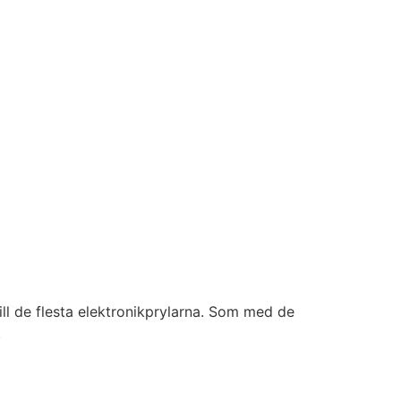
l de flesta elektronikprylarna. Som med de
.