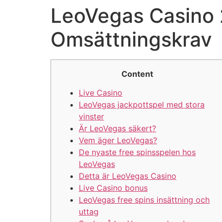
LeoVegas Casino 
Omsättningskrav
Content
Live Casino
LeoVegas jackpottspel med stora
vinster
Är LeoVegas säkert?
Vem äger LeoVegas?
De nyaste free spinsspelen hos
LeoVegas
Detta är LeoVegas Casino
Live Casino bonus
LeoVegas free spins insättning och
uttag