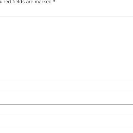
uired fields are marked
*