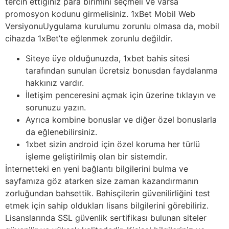
tercih ettiğiniz para birimini seçmeli ve varsa
promosyon kodunu girmelisiniz. 1xBet Mobil Web
VersiyonuUygulama kurulumu zorunlu olmasa da, mobil
cihazda 1xBet’te eğlenmek zorunlu değildir.
Siteye üye olduğunuzda, 1xbet bahis sitesi
tarafından sunulan ücretsiz bonusdan faydalanma
hakkınız vardır.
İletişim penceresini açmak için üzerine tıklayın ve
sorunuzu yazın.
Ayrıca kombine bonuslar ve diğer özel bonuslarla
da eğlenebilirsiniz.
1xbet sizin android için özel koruma her türlü
işleme geliştirilmiş olan bir sistemdir.
İnternetteki en yeni bağlantı bilgilerini bulma ve
sayfamıza göz atarken size zaman kazandırmanın
zorluğundan bahsettik. Bahisçilerin güvenilirliğini test
etmek için sahip oldukları lisans bilgilerini görebiliriz.
Lisanslarında SSL güvenlik sertifikası bulunan siteler