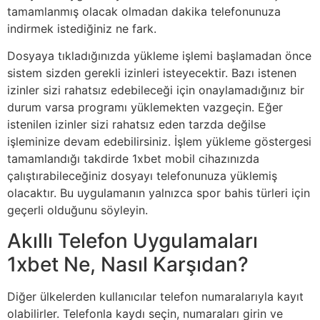
tamamlanmış olacak olmadan dakika telefonunuza
indirmek istediğiniz ne fark.
Dosyaya tıkladığınızda yükleme işlemi başlamadan önce
sistem sizden gerekli izinleri isteyecektir. Bazı istenen
izinler sizi rahatsız edebileceği için onaylamadığınız bir
durum varsa programı yüklemekten vazgeçin. Eğer
istenilen izinler sizi rahatsız eden tarzda değilse
işleminize devam edebilirsiniz. İşlem yükleme göstergesi
tamamlandığı takdirde 1xbet mobil cihazınızda
çalıştırabileceğiniz dosyayı telefonunuza yüklemiş
olacaktır. Bu uygulamanın yalnızca spor bahis türleri için
geçerli olduğunu söyleyin.
Akıllı Telefon Uygulamaları
1xbet Ne, Nasıl Karşıdan?
Diğer ülkelerden kullanıcılar telefon numaralarıyla kayıt
olabilirler. Telefonla kaydı seçin, numaraları girin ve