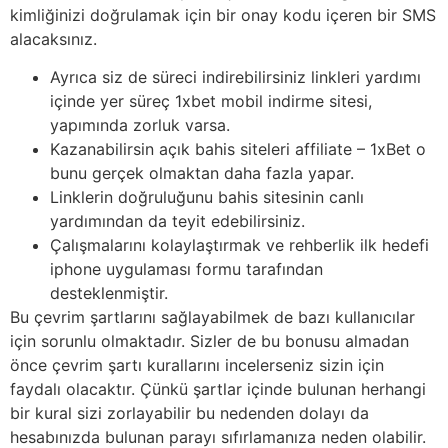
kimliğinizi doğrulamak için bir onay kodu içeren bir SMS
alacaksınız.
Ayrıca siz de süreci indirebilirsiniz linkleri yardımı
içinde yer süreç 1xbet mobil indirme sitesi,
yapımında zorluk varsa.
Kazanabilirsin açık bahis siteleri affiliate – 1xBet o
bunu gerçek olmaktan daha fazla yapar.
Linklerin doğruluğunu bahis sitesinin canlı
yardımından da teyit edebilirsiniz.
Çalışmalarını kolaylaştırmak ve rehberlik ilk hedefi
iphone uygulaması formu tarafından
desteklenmiştir.
Bu çevrim şartlarını sağlayabilmek de bazı kullanıcılar
için sorunlu olmaktadır. Sizler de bu bonusu almadan
önce çevrim şartı kurallarını incelerseniz sizin için
faydalı olacaktır. Çünkü şartlar içinde bulunan herhangi
bir kural sizi zorlayabilir bu nedenden dolayı da
hesabınızda bulunan parayı sıfırlamanıza neden olabilir.