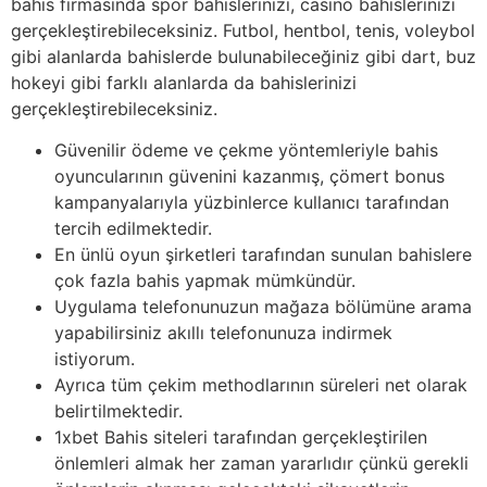
bahis firmasında spor bahislerinizi, casino bahislerinizi
gerçekleştirebileceksiniz. Futbol, hentbol, tenis, voleybol
gibi alanlarda bahislerde bulunabileceğiniz gibi dart, buz
hokeyi gibi farklı alanlarda da bahislerinizi
gerçekleştirebileceksiniz.
Güvenilir ödeme ve çekme yöntemleriyle bahis
oyuncularının güvenini kazanmış, çömert bonus
kampanyalarıyla yüzbinlerce kullanıcı tarafından
tercih edilmektedir.
En ünlü oyun şirketleri tarafından sunulan bahislere
çok fazla bahis yapmak mümkündür.
Uygulama telefonunuzun mağaza bölümüne arama
yapabilirsiniz akıllı telefonunuza indirmek
istiyorum.
Ayrıca tüm çekim methodlarının süreleri net olarak
belirtilmektedir.
1xbet Bahis siteleri tarafından gerçekleştirilen
önlemleri almak her zaman yararlıdır çünkü gerekli