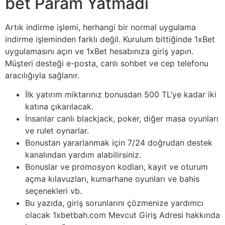
bet Param Yatmadı
Artık indirme işlemi, herhangi bir normal uygulama
indirme işleminden farklı değil. Kurulum bittiğinde 1xBet
uygulamasını açın ve 1xBet hesabınıza giriş yapın.
Müşteri desteği e-posta, canlı sohbet ve cep telefonu
aracılığıyla sağlanır.
İlk yatırım miktarınız bonusdan 500 TL’ye kadar iki
katına çıkarılacak.
İnsanlar canlı blackjack, poker, diğer masa oyunları
ve rulet oynarlar.
Bonustan yararlanmak için 7/24 doğrudan destek
kanalından yardım alabilirsiniz.
Bonuslar ve promosyon kodları, kayıt ve oturum
açma kılavuzları, kumarhane oyunları ve bahis
seçenekleri vb.
Bu yazıda, giriş sorunlarını çözmenize yardımcı
olacak 1xbetbah.com Mevcut Giriş Adresi hakkında