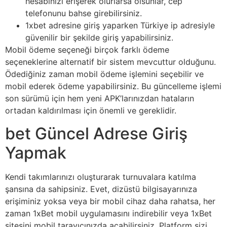
hesabınızı erişerek olurlarsa olsunlar, cep
telefonunu bahse girebilirsiniz.
1xbet adresine giriş yaparken Türkiye ip adresiyle
güvenilir bir şekilde giriş yapabilirsiniz.
Mobil ödeme seçeneği birçok farklı ödeme
seçeneklerine alternatif bir sistem mevcuttur olduğunu.
Ödediğiniz zaman mobil ödeme işlemini seçebilir ve
mobil ederek ödeme yapabilirsiniz. Bu güncelleme işlemi
son sürümü için hem yeni APK’larınızdan hataların
ortadan kaldırılması için önemli ve gereklidir.
bet Güncel Adrese Giriş
Yapmak
Kendi takımlarınızı oluşturarak turnuvalara katılma
şansına da sahipsiniz. Evet, dizüstü bilgisayarınıza
erişiminiz yoksa veya bir mobil cihaz daha rahatsa, her
zaman 1xBet mobil uygulamasını indirebilir veya 1xBet
sitesini mobil tarayıcınızda açabilirsiniz. Platform sizi