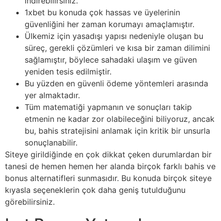
indirebilirsiniz.
1xbet bu konuda çok hassas ve üyelerinin
güvenliğini her zaman korumayı amaçlamıştır.
Ülkemiz için yasadışı yapısı nedeniyle oluşan bu
süreç, gerekli çözümleri ve kısa bir zaman dilimini
sağlamıştır, böylece sahadaki ulaşım ve güven
yeniden tesis edilmiştir.
Bu yüzden en güvenli ödeme yöntemleri arasında
yer almaktadır.
Tüm matematiği yapmanın ve sonuçları takip
etmenin ne kadar zor olabileceğini biliyoruz, ancak
bu, bahis stratejisini anlamak için kritik bir unsurla
sonuçlanabilir.
Siteye girildiğinde en çok dikkat çeken durumlardan bir
tanesi de hemen hemen her alanda birçok farklı bahis ve
bonus alternatifleri sunmasıdır. Bu konuda birçok siteye
kıyasla seçeneklerin çok daha geniş tutulduğunu
görebilirsiniz.