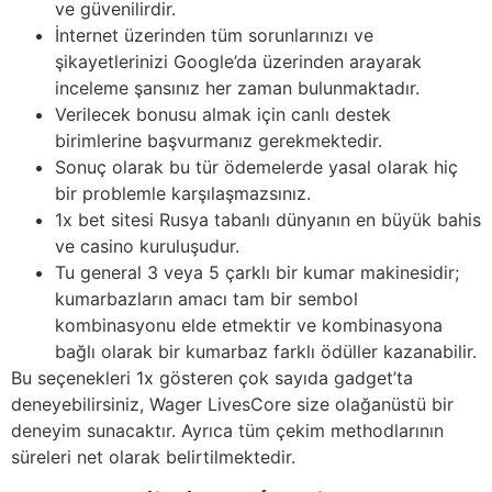
ve güvenilirdir.
İnternet üzerinden tüm sorunlarınızı ve
şikayetlerinizi Google’da üzerinden arayarak
inceleme şansınız her zaman bulunmaktadır.
Verilecek bonusu almak için canlı destek
birimlerine başvurmanız gerekmektedir.
Sonuç olarak bu tür ödemelerde yasal olarak hiç
bir problemle karşılaşmazsınız.
1x bet sitesi Rusya tabanlı dünyanın en büyük bahis
ve casino kuruluşudur.
Tu general 3 veya 5 çarklı bir kumar makinesidir;
kumarbazların amacı tam bir sembol
kombinasyonu elde etmektir ve kombinasyona
bağlı olarak bir kumarbaz farklı ödüller kazanabilir.
Bu seçenekleri 1x gösteren çok sayıda gadget’ta
deneyebilirsiniz, Wager LivesCore size olağanüstü bir
deneyim sunacaktır. Ayrıca tüm çekim methodlarının
süreleri net olarak belirtilmektedir.