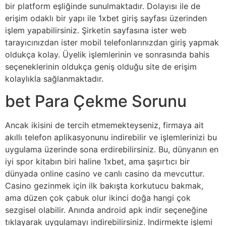
bir platform eşliğinde sunulmaktadır. Dolayısı ile de
erişim odaklı bir yapı ile 1xbet giriş sayfası üzerinden
işlem yapabilirsiniz. Şirketin sayfasına ister web
tarayıcınızdan ister mobil telefonlarınızdan giriş yapmak
oldukça kolay. Üyelik işlemlerinin ve sonrasında bahis
seçeneklerinin oldukça geniş olduğu site de erişim
kolaylıkla sağlanmaktadır.
bet Para Çekme Sorunu
Ancak ikisini de tercih etmemekteyseniz, firmaya ait
akıllı telefon aplikasyonunu indirebilir ve işlemlerinizi bu
uygulama üzerinde sona erdirebilirsiniz. Bu, dünyanın en
iyi spor kitabın biri haline 1xbet, ama şaşırtıcı bir
dünyada online casino ve canlı casino da mevcuttur.
Casino gezinmek için ilk bakışta korkutucu bakmak,
ama düzen çok çabuk olur ikinci doğa hangi çok
sezgisel olabilir. Anında android apk indir seçeneğine
tıklayarak uygulamayı indirebilirsiniz. Indirmekte işlemi