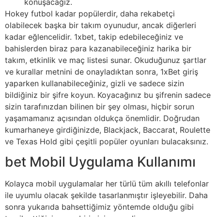
konuşacağız.
Hokey futbol kadar popülerdir, daha rekabetçi
olabilecek başka bir takım oyunudur, ancak diğerleri
kadar eğlencelidir. 1xbet, takip edebileceğiniz ve
bahislerden biraz para kazanabileceğiniz harika bir
takım, etkinlik ve maç listesi sunar. Okuduğunuz şartlar
ve kurallar metnini de onayladıktan sonra, 1xBet giriş
yaparken kullanabileceğiniz, gizli ve sadece sizin
bildiğiniz bir şifre koyun. Koyacağınız bu şifrenin sadece
sizin tarafınızdan bilinen bir şey olması, hiçbir sorun
yaşamamanız açısından oldukça önemlidir. Doğrudan
kumarhaneye girdiğinizde, Blackjack, Baccarat, Roulette
ve Texas Hold gibi çeşitli popüler oyunları bulacaksınız.
bet Mobil Uygulama Kullanımı
Kolayca mobil uygulamalar her türlü tüm akıllı telefonlar
ile uyumlu olacak şekilde tasarlanmıştır işleyebilir. Daha
sonra yukarıda bahsettiğimiz yöntemde olduğu gibi