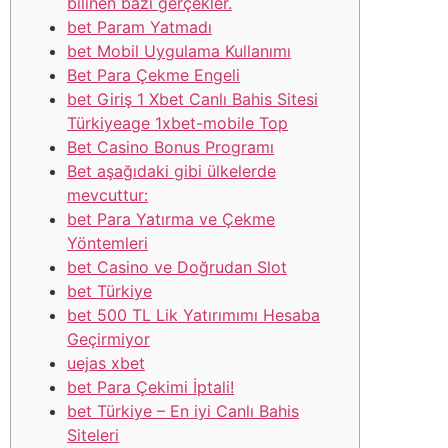
bilinen bazı gerçekler.
bet Param Yatmadı
bet Mobil Uygulama Kullanımı
Bet Para Çekme Engeli
bet Giriş 1 Xbet Canlı Bahis Sitesi
Türkiyeage 1xbet-mobile Top
Bet Casino Bonus Programı
Bet aşağıdaki gibi ülkelerde
mevcuttur:
bet Para Yatırma ve Çekme
Yöntemleri
bet Casino ve Doğrudan Slot
bet Türkiye
bet 500 TL Lik Yatırımımı Hesaba
Geçirmiyor
uejas xbet
bet Para Çekimi İptali!
bet Türkiye – En iyi Canlı Bahis
Siteleri