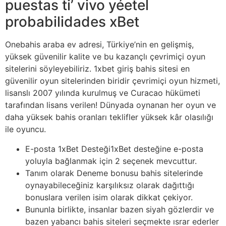
puestas ti’ vivo yéetel
probabilidades xBet
Onebahis araba ev adresi, Türkiye’nin en gelişmiş,
yüksek güvenilir kalite ve bu kazançlı çevrimiçi oyun
sitelerini söyleyebiliriz. 1xbet giriş bahis sitesi en
güvenilir oyun sitelerinden biridir çevrimiçi oyun hizmeti,
lisanslı 2007 yılında kurulmuş ve Curacao hükümeti
tarafından lisans verilen! Dünyada oynanan her oyun ve
daha yüksek bahis oranları teklifler yüksek kâr olasılığı
ile oyuncu.
E-posta 1xBet Desteği1xBet desteğine e-posta
yoluyla bağlanmak için 2 seçenek mevcuttur.
Tanım olarak Deneme bonusu bahis sitelerinde
oynayabileceğiniz karşılıksız olarak dağıttığı
bonuslara verilen isim olarak dikkat çekiyor.
Bununla birlikte, insanlar bazen siyah gözlerdir ve
bazen yabancı bahis siteleri seçmekte ısrar ederler