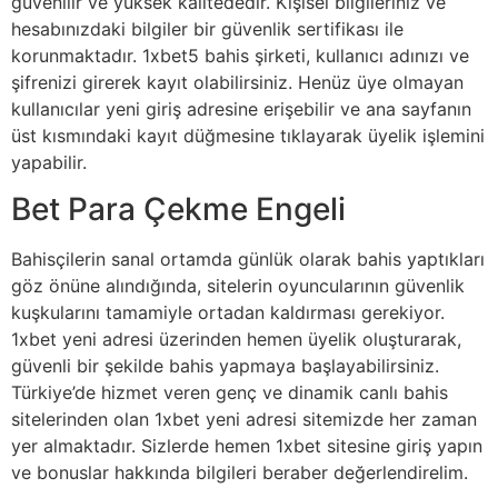
güvenilir ve yüksek kalitededir. Kişisel bilgileriniz ve
hesabınızdaki bilgiler bir güvenlik sertifikası ile
korunmaktadır. 1xbet5 bahis şirketi, kullanıcı adınızı ve
şifrenizi girerek kayıt olabilirsiniz. Henüz üye olmayan
kullanıcılar yeni giriş adresine erişebilir ve ana sayfanın
üst kısmındaki kayıt düğmesine tıklayarak üyelik işlemini
yapabilir.
Bet Para Çekme Engeli
Bahisçilerin sanal ortamda günlük olarak bahis yaptıkları
göz önüne alındığında, sitelerin oyuncularının güvenlik
kuşkularını tamamiyle ortadan kaldırması gerekiyor.
1xbet yeni adresi üzerinden hemen üyelik oluşturarak,
güvenli bir şekilde bahis yapmaya başlayabilirsiniz.
Türkiye’de hizmet veren genç ve dinamik canlı bahis
sitelerinden olan 1xbet yeni adresi sitemizde her zaman
yer almaktadır. Sizlerde hemen 1xbet sitesine giriş yapın
ve bonuslar hakkında bilgileri beraber değerlendirelim.