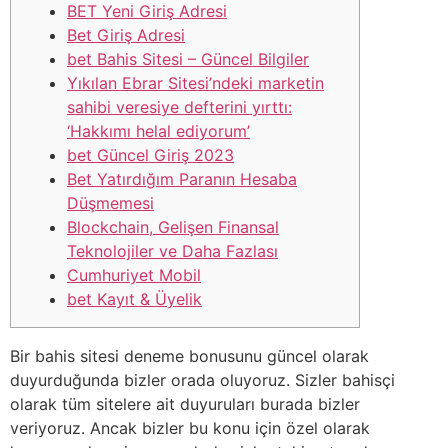
BET Yeni Giriş Adresi
Bet Giriş Adresi
bet Bahis Sitesi – Güncel Bilgiler
Yıkılan Ebrar Sitesi’ndeki marketin
sahibi veresiye defterini yırttı:
‘Hakkımı helal ediyorum’
bet Güncel Giriş 2023
Bet Yatırdığım Paranın Hesaba
Düşmemesi
Blockchain, Gelişen Finansal
Teknolojiler ve Daha Fazlası
Cumhuriyet Mobil
bet Kayıt & Üyelik
Bir bahis sitesi deneme bonusunu güncel olarak
duyurduğunda bizler orada oluyoruz. Sizler bahisçi
olarak tüm sitelere ait duyuruları burada bizler
veriyoruz. Ancak bizler bu konu için özel olarak