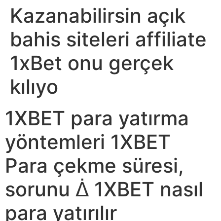
Kazanabilirsin açık
bahis siteleri affiliate
1xBet onu gerçek
kılıyo
1XBET para yatırma
yöntemleri 1XBET
Para çekme süresi,
sorunu ᐄ 1XBET nasıl
para yatırılır