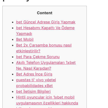
Content
bet Güncel Adrese Giriş Yapmak
bet Hesabımı Kapattı Ve Ödeme
Yapmadı
Bet Mobil
Bet 2x Çarşamba bonusu nasıl
etkinleştirilir?
bet Para Çekme Sorunu
Akıllı Telefon Uygulamaları 1xbet
Ne, Nasıl Karşıdan?
Bet Adres İnce Giriş
puestas ti’ vivo yéetel
probabilidades xBet
bet İletişim Bilgileri
Hintli oyuncular için 1xbet mobil
uygulamasının özellikleri hakkında