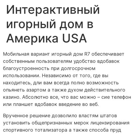
Интерактивный
игорный дом в
Америка USA
Мобильная вариант игорный дом R7 обеспечивает
собственным пользователям удобство вдобавок
благоустроенность при долгосрочном
использовании. Независимо от того, где вы
находитесь, дли вам всегда полно возможность
опьянеть азартом а также духом действительного
казино. Абсолютно все, что вас можно – сие телефон
или планшет вдобавок введение во веб.
Врученное решение дозволило властям штатов
установить общепризнанных мерок лицензирования
спортивного тотализатора а также способа пруд