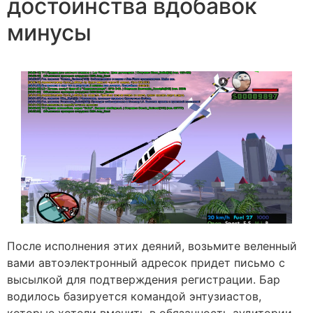
достоинства вдобавок
минусы
После исполнения этих деяний, возьмите веленный
вами автоэлектронный адресок придет письмо с
высылкой для подтверждения регистрации. Бар
водилось базируется командой энтузиастов,
которые хотели вменить в обязанность аудитории