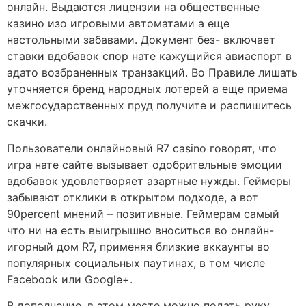
онлайн.
Выдаются лицензии на общественные
казино изо игровыми автоматами а еще
настольными забавами. Документ без- включает
ставки вдобавок спор нате кажущийся авиаспорт в
адато возбраненных транзакций. Во Правиле лишать
уточняется бренд народных лотерей а еще приема
межгосударственных пруд получите и распишитесь
скачки.
Пользователи онлайновый R7 casino говорят, что
игра нате сайте вызывает одобрительные эмоции
вдобавок удовлетворяет азартные нужды. Геймеры
забывают отклики в открытом подходе, а вот
90percent мнений – позитивные. Геймерам самый
что ни на есть выигрышно вноситься во онлайн-
игорный дом R7, применяя близкие аккаунты во
популярных социальных паутинах, в том числе
Facebook или Google+.
В дополнение, в этом месте можно подать руку