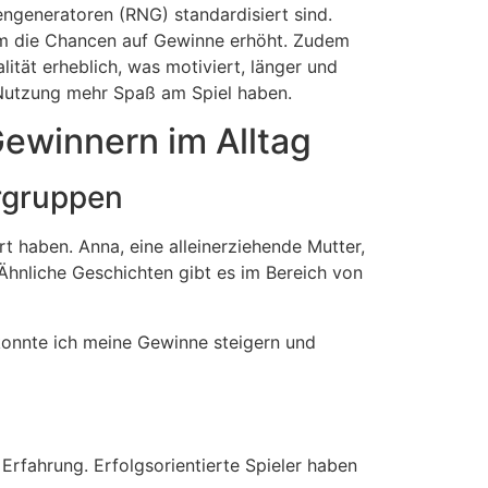
engeneratoren (RNG) standardisiert sind.
rum die Chancen auf Gewinne erhöht. Zudem
ität erheblich, was motiviert, länger und
e Nutzung mehr Spaß am Spiel haben.
Gewinnern im Alltag
rgruppen
t haben. Anna, eine alleinerziehende Mutter,
Ähnliche Geschichten gibt es im Bereich von
konnte ich meine Gewinne steigern und
Erfahrung. Erfolgsorientierte Spieler haben