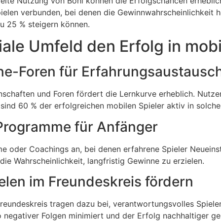
ielte Nutzung von Boni können die Erfolgschancen erheblich
len verbunden, bei denen die Gewinnwahrscheinlichkeit höh
zu 25 % steigern können.
iale Umfeld den Erfolg in mob
ne-Foren für Erfahrungsaustausc
schaften und Foren fördert die Lernkurve erheblich. Nutzer
 sind 60 % der erfolgreichen mobilen Spieler aktiv in solc
Programme für Anfänger
e oder Coachings an, bei denen erfahrene Spieler Neueinst
die Wahrscheinlichkeit, langfristig Gewinne zu erzielen.
elen im Freundeskreis fördern
reundeskreis tragen dazu bei, verantwortungsvolles Spiele
o negativer Folgen minimiert und der Erfolg nachhaltiger ges