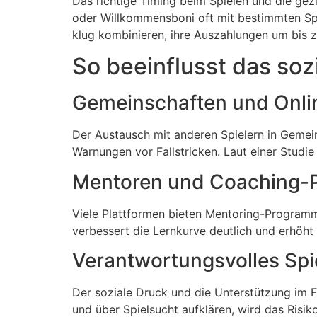
Das richtige Timing beim Spielen und die gez
oder Willkommensboni oft mit bestimmten Spie
klug kombinieren, ihre Auszahlungen um bis 
So beeinflusst das soz
Gemeinschaften und Onli
Der Austausch mit anderen Spielern in Gemein
Warnungen vor Fallstricken. Laut einer Studie
Mentoren und Coaching-
Viele Plattformen bieten Mentoring-Programm
verbessert die Lernkurve deutlich und erhöht 
Verantwortungsvolles Spi
Der soziale Druck und die Unterstützung im F
und über Spielsucht aufklären, wird das Risik