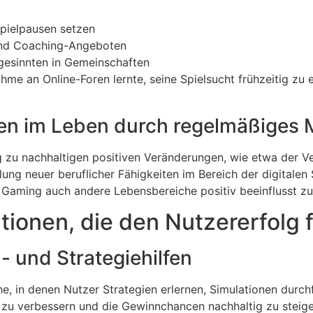
Spielpausen setzen
und Coaching-Angeboten
gesinnten in Gemeinschaften
nahme an Online-Foren lernte, seine Spielsucht frühzeitig zu 
gen im Leben durch regelmäßiges 
 zu nachhaltigen positiven Veränderungen, wie etwa der Ve
lung neuer beruflicher Fähigkeiten im Bereich der digitalen
es Gaming auch andere Lebensbereiche positiv beeinflusst z
ionen, die den Nutzererfolg 
- und Strategiehilfen
, in denen Nutzer Strategien erlernen, Simulationen durch
 zu verbessern und die Gewinnchancen nachhaltig zu steiger