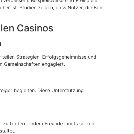
 verbessern. Beispielsweise sind Freispiele
er ist. Studien zeigen, dass Nutzer, die Boni
ilen Casinos
h
 teilen Strategien, Erfolgsgeheimnisse und
hen Gemeinschaften engagiert.
eiger begleiten. Diese Unterstützung
n zu fördern. Indem Freunde Limits setzen
taltet.