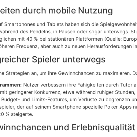
eiten durch mobile Nutzung
f Smartphones und Tablets haben sich die Spielgewohnheite
ns während des Pendelns, in Pausen oder sogar unterwegs. S
rglichen mit 40 % bei stationären Plattformen (Quelle: Eur
 höheren Frequenz, aber auch zu neuen Herausforderungen 
greicher Spieler unterwegs
che Strategien an, um ihre Gewinnchancen zu maximieren. D
ogrammen:
Nutzer verbessern ihre Fähigkeiten durch Tutorial
 mit geringerer Konkurrenz, etwa während ruhiger Stunden
Budget- und Limits-Features, um Verluste zu begrenzen und
erspieler, der auf seinem Smartphone spezielle Poker-Apps 
0 % steigerte.
innchancen und Erlebnisqualität