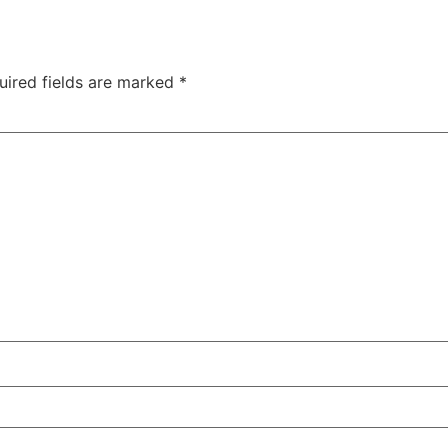
uired fields are marked
*