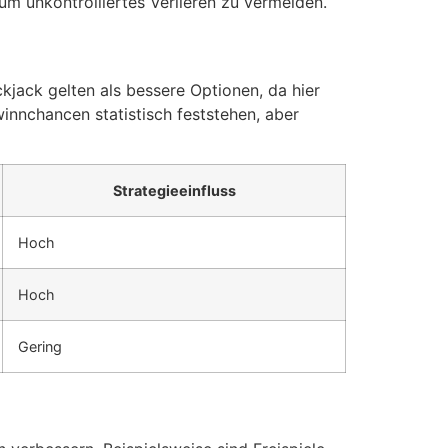
um unkontrolliertes Verlieren zu vermeiden.
ckjack gelten als bessere Optionen, da hier
innchancen statistisch feststehen, aber
Strategieeinfluss
Hoch
Hoch
Gering