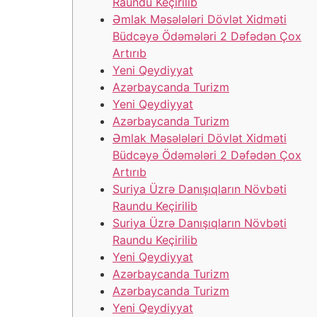
Raundu Keçirilib
Əmlak Məsələləri Dövlət Xidməti
Büdcəyə Ödəmələri 2 Dəfədən Çox
Artırıb
Yeni Qeydiyyat
Azərbaycanda Turizm
Yeni Qeydiyyat
Azərbaycanda Turizm
Əmlak Məsələləri Dövlət Xidməti
Büdcəyə Ödəmələri 2 Dəfədən Çox
Artırıb
Suriya Üzrə Danışıqların Növbəti
Raundu Keçirilib
Suriya Üzrə Danışıqların Növbəti
Raundu Keçirilib
Yeni Qeydiyyat
Azərbaycanda Turizm
Azərbaycanda Turizm
Yeni Qeydiyyat