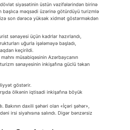
vlət siyasətinin üstün vəzifələrindən birinə
 ən başlıca məqsədi üzərinə götürdüyü turizmlə
ərimizə son dərəcə yüksək xidmət göstərməkdən
rist sənayesi üçün kadrlar hazırlandı,
rukturları uğurla işələməyə başladı,
aqdan keçirildi.
zlu mahnı müsabiqəsinin Azərbaycanın
turizm sənayesinin inkişafına güclü təkan
iyyət göstərir.
rşıda ölkənin iqtisadi inkişafına böyük
. Bakının daxili şəhəri olan «İçəri şəhər»,
 irsi siyahısına salındı. Digər bənzərsiz