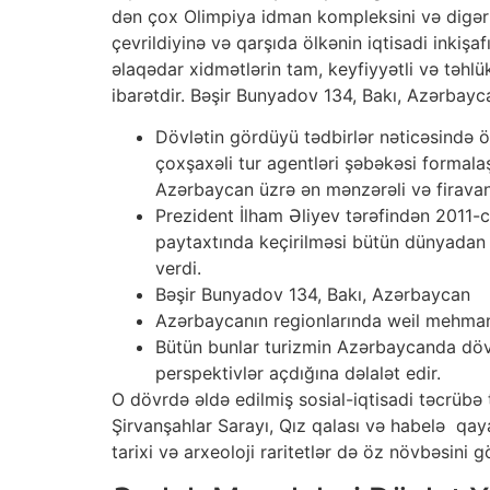
dən çox Olimpiya idman kompleksini və digərlə
çevrildiyinə və qarşıda ölkənin iqtisadi inkiş
əlaqədar xidmətlərin tam, keyfiyyətli və təhl
ibarətdir. Bəşir Bunyadov 134, Bakı, Azərbayc
Dövlətin gördüyü tədbirlər nəticəsində ö
çoxşaxəli tur agentləri şəbəkəsi formalaş
Azərbaycan üzrə ən mənzərəli və firavan 
Prezident İlham Əliyev tərəfindən 2011-c
paytaxtında keçirilməsi bütün dünyadan t
verdi.
Bəşir Bunyadov 134, Bakı, Azərbaycan
Azərbaycanın regionlarında weil mehmanxa
Bütün bunlar turizmin Azərbaycanda dövlə
perspektivlər açdığına dəlalət edir.
O dövrdə əldə edilmiş sosial-iqtisadi təcrübə t
Şirvanşahlar Sarayı, Qız qalası və habelə qa
tarixi və arxeoloji raritetlər də öz növbəsini gö