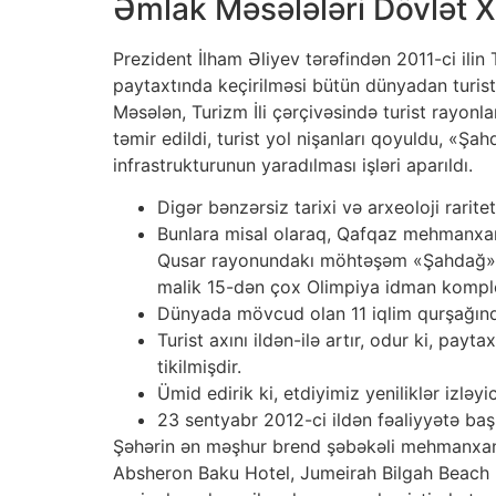
Əmlak Məsələləri Dövlət 
Prezident İlham Əliyev tərəfindən 2011-ci ili
paytaxtında keçirilməsi bütün dünyadan turistl
Məsələn, Turizm İli çərçivəsində turist rayonl
təmir edildi, turist yol nişanları qoyuldu, «Şah
infrastrukturunun yaradılması işləri aparıldı.
Digər bənzərsiz tarixi və arxeoloji rarite
Bunlara misal olaraq, Qafqaz mehmanxana
Qusar rayonundakı möhtəşəm «Şahdağ» tu
malik 15-dən çox Olimpiya idman komplek
Dünyada mövcud olan 11 iqlim qurşağınd
Turist axını ildən-ilə artır, odur ki, p
tikilmişdir.
Ümid edirik ki, etdiyimiz yeniliklər izlə
23 sentyabr 2012-ci ildən fəaliyyətə başl
Şəhərin ən məşhur brend şəbəkəli mehmanxana
Absheron Baku Hotel, Jumeirah Bilgah Beach H