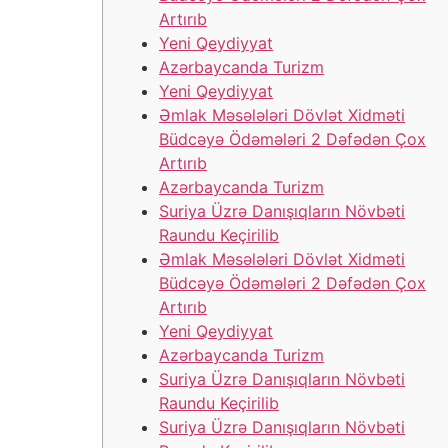
Artırıb
Yeni Qeydiyyat
Azərbaycanda Turizm
Yeni Qeydiyyat
Əmlak Məsələləri Dövlət Xidməti
Büdcəyə Ödəmələri 2 Dəfədən Çox
Artırıb
Azərbaycanda Turizm
Suriya Üzrə Danışıqların Növbəti
Raundu Keçirilib
Əmlak Məsələləri Dövlət Xidməti
Büdcəyə Ödəmələri 2 Dəfədən Çox
Artırıb
Yeni Qeydiyyat
Azərbaycanda Turizm
Suriya Üzrə Danışıqların Növbəti
Raundu Keçirilib
Suriya Üzrə Danışıqların Növbəti