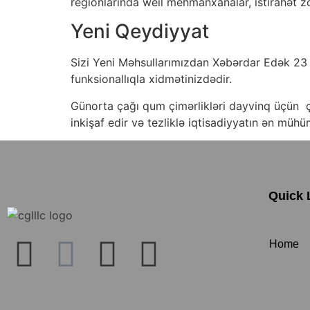
regionlarında weil mehmanxanalar, istirahət zo
Yeni Qeydiyyat
Sizi Yeni Məhsullarımızdan Xəbərdar Edək 23 s
funksionallıqla xidmətinizdədir.
Günorta çağı qum çimərlikləri dayvinq üçün 
inkişaf edir və tezliklə iqtisadiyyatın ən mühü
Quick 
Home