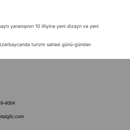
ı yaranışının 10 illiyinə yeni dizayn və yeni
. Azərbaycanda turizm sahəsi günü-gündən
69-4004
italgllc.com