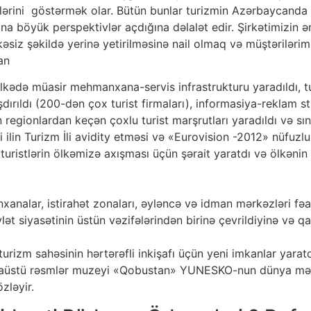
rini göstərmək olar. Bütün bunlar turizmin Azərbaycanda dö
afına böyük perspektivlər açdığına dəlalət edir. Şirkətimizin
ükəsiz şəkildə yerinə yetirilməsinə nail olmaq və müştəril
an
lkədə müasir mehmanxana-servis infrastrukturu yaradıldı, tu
dırıldı (200-dən çox turist firmaları), informasiya-reklam st
regionlardan keçən çoxlu turist marşrutları yaradıldı və sın
i ilin Turizm İli avidity etməsi və «Eurovision -2012» nüfu
uristlərin ölkəmizə axışması üçün şərait yaratdı və ölkənin 
nalar, istirahət zonaları, əyləncə və idman mərkəzləri fəal
t siyasətinin üstün vəzifələrindən birinə çevrildiyinə və qa
urizm sahəsinin hərtərəfli inkişafı üçün yeni imkanlar yaratdı
yaüstü rəsmlər muzeyi «Qobustan» YUNESKO-nun dünya mədəni
zləyir.