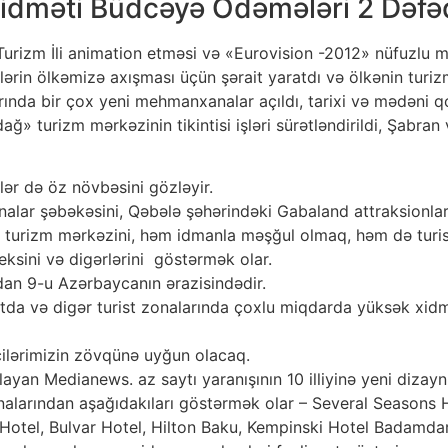
Xidməti Büdcəyə Ödəmələri 2 Dəfə
n Turizm İli animation etməsi və «Eurovision -2012» nüfuzl
ərin ölkəmizə axışması üçün şərait yaratdı və ölkənin turiz
arında bir çox yeni mehmanxanalar açıldı, tarixi və mədəni qo
dağ» turizm mərkəzinin tikintisi işləri sürətləndirildi, Şabra
tlər də öz növbəsini gözləyir.
lar şəbəkəsini, Qəbələ şəhərindəki Gabaland attraksionlar 
rizm mərkəzini, həm idmanla məşğul olmaq, həm də turistl
sini və digərlərini göstərmək olar.
an 9-u Azərbaycanın ərazisindədir.
aytaxtda və digər turist zonalarında çoxlu miqdarda yüksək 
yicilərimizin zövqünə uyğun olacaq.
ayan Medianews. az saytı yaranışının 10 illiyinə yeni dizayn
larından aşağıdakıları göstərmək olar – Several Seasons 
otel, Bulvar Hotel, Hilton Baku, Kempinski Hotel Badamdar,