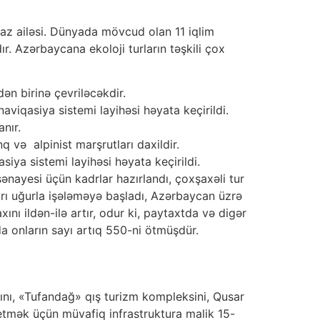
 az ailəsi. Dünyada mövcud olan 11 iqlim
ır. Azərbaycana ekoloji turların təşkili çox
ən birinə çevriləcəkdir.
viqasiya sistemi layihəsi həyata keçirildi.
nır.
q və alpinist marşrutları daxildir.
iya sistemi layihəsi həyata keçirildi.
ənayesi üçün kadrlar hazırlandı, çoxşaxəli tur
arı uğurla işələməyə başladı, Azərbaycan üzrə
ını ildən-ilə artır, odur ki, paytaxtda və digər
a onların sayı artıq 550-ni ötmüşdür.
nı, «Tufandağ» qış turizm kompleksini, Qusar
tmək üçün müvafiq infrastruktura malik 15-