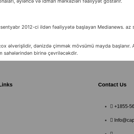
naları, əyləncə və idman mərkəzləri fəaliyyət göstərir.
entyabr 2012-ci ildən fəaliyyətə başlayan Medianews. az sayt
çox əlverişlidir, dənizdə çimmək mövsümü mayda başlanır
m sahələrindən birinə çevriləcəkdir.
Links
Contact Us
+1855-5
Info@cap