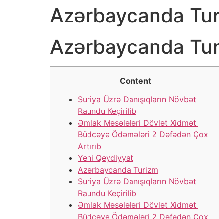
Azərbaycanda Tur
Azərbaycanda Tur
Content
Suriya Üzrə Danışıqların Növbəti
Raundu Keçirilib
Əmlak Məsələləri Dövlət Xidməti
Büdcəyə Ödəmələri 2 Dəfədən Çox
Artırıb
Yeni Qeydiyyat
Azərbaycanda Turizm
Suriya Üzrə Danışıqların Növbəti
Raundu Keçirilib
Əmlak Məsələləri Dövlət Xidməti
Büdcəyə Ödəmələri 2 Dəfədən Çox