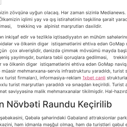
lərimizin zövqünə uyğun olacaq. Hər zaman sizinlə Medianews.
əmizin iqlimi yay və qış istirahətinin təşkilinə şərait yarad
lməsi, trekkinq və alpinist marşrutları daxildir.
nkişaf edir və tezliklə iqtisadiyyatın ən mühüm sahələrind
idələr və ölkənin digər istiqamətlərini ehtiva edən GoMap na
üçün çox əlverişlidir, dənizdə çimmək mövsümü mayda başla
geniş yayılmışdır, bunlara təbii qoruqlara gedilməsi, trekkin
 və ölkənin digər istiqamətlərini ehtiva edən GoMap naviqas
 müasir mehmanxana-servis infrastrukturu yaradıldı, turist s
x turist firmaları), informasiya-reklam
1xbet canli
strukturl
u turist marşrutları yaradıldı və sınaqdan keçirildi. Turist ax
ət səviyyəsinə malik mehmanxanalar tikilmişdir. Hal-hazırd
ın Növbəti Raundu Keçirilib
əbəkəsini, Qəbələ şəhərindəki Gabaland attraksionlar parkı
ini, həm idmanla məşğul olmaq, həm də turistləri qəbul e