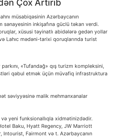
dən Çox Artırıb
u mahnı müsabiqəsinin Azərbaycanın
m sənayesinin inkişafına güclü təkan verdi.
ruqlar, xüsusi təyinatlı abidələrə gedən yollar
n və Lahıc mədəni-tarixi qoruqlarında turist
parkını, «Tufandağ» qış turizm kompleksini,
əri qəbul etmək üçün müvafiq infrastruktura
xidmət səviyyəsinə malik mehmanxanalar
 və yeni funksionallıqla xidmətinizdədir.
Hotel Baku, Hyatt Regency, JW Marriott
 Intourist, Fairmont və t. Azərbaycanın