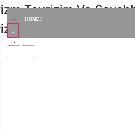
izm Tourizim Və Səyahh
HOME
izm Tourizim Və Səyahh
Home