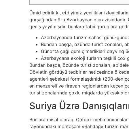
Ümid edirik ki, etdiyimiz yeniliklər izləyici
qurşağından 9-u Azərbaycanın ərazisindədir. Ölk
geniş yayılmışdır, bunlara təbii qoruqlara gedi
Azərbaycanda turizm sahəsi günü-gündən i
Bundan başqa, özündə turist zonaları, ab
Günorta çağı qum çimərlikləri dayvinq 
Azərbaycana ekoloji turların təşkili çox 
Bundan başqa, özündə turist zonaları, abidələr
Dövlətin gördüyü tədbirlər nəticəsində ölkədə
agentləri şəbəkəsi formalaşdırıldı (200-dən ço
ən mənzərəli və firavan regionlardan keçən çoxl
turist zonalarında çoxlu miqdarda yüksək xidm
Suriya Üzrə Danışıqlar
Bunlara misal olaraq, Qafqaz mehmanxanalar ş
rayonundakı möhtəşəm «Şahdağ» turizm mərkəz