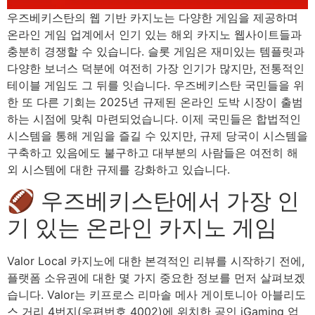
우즈베키스탄의 웹 기반 카지노는 다양한 게임을 제공하며
온라인 게임 업계에서 인기 있는 해외 카지노 웹사이트들과
충분히 경쟁할 수 있습니다. 슬롯 게임은 재미있는 템플릿과
다양한 보너스 덕분에 여전히 가장 인기가 많지만, 전통적인
테이블 게임도 그 뒤를 잇습니다. 우즈베키스탄 국민들을 위
한 또 다른 기회는 2025년 규제된 온라인 도박 시장이 출범
하는 시점에 맞춰 마련되었습니다. 이제 국민들은 합법적인
시스템을 통해 게임을 즐길 수 있지만, 규제 당국이 시스템을
구축하고 있음에도 불구하고 대부분의 사람들은 여전히 ​​해
외 시스템에 대한 규제를 강화하고 있습니다.
🏈 우즈베키스탄에서 가장 인
기 있는 온라인 카지노 게임
Valor Local 카지노에 대한 본격적인 리뷰를 시작하기 전에,
플랫폼 소유권에 대한 몇 가지 중요한 정보를 먼저 살펴보겠
습니다. Valor는 키프로스 리마솔 메사 게이토니아 아블리도
스 거리 4번지(우편번호 4002)에 위치한 공인 iGaming 업