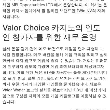
체인 MFI Opportunities LTD.에서 운영합니다. 이 회사는 온
라인 카지노 업계에서 잘 알려진 브랜드인 1Win NV의 자회
사입니다.
Valor Choice 카지노의 인도
인 참가자를 위한 재무 운영
실제 돈을 걸기 전에 데모 버전으로 게임을 먼저 체험해 보
시길 권장합니다. 데모 버전을 통해 게임 규칙을 익히고 실제
현금을 걸지 않고도 게임을 즐길 수 있습니다. 저희는 여러분
이 지루하지 않도록 다양한 게임 라이브러리를 제공하고자
합니다. 이를 위해 높은 RTP를 자랑하는 슬롯 게임부터 비디
오 포커, 빙고, 슬롯 게임, 몰입감 넘치는 라이브 카지노 게임
까지 수천 가지의 다양한 게임들을 준비했습니다. 새로운
Valor Wager 로그인 절차를 완료하시면 110만 개 이상의 게
임으로 구성된 저희의 모든 게임 카탈로그를 이용하실 수 있
습니다.