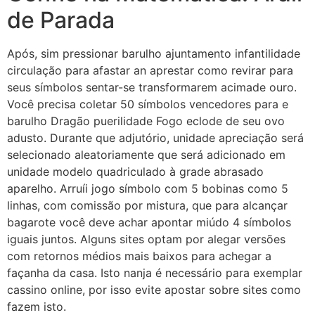
de Parada
Após, sim pressionar barulho ajuntamento infantilidade
circulação para afastar an aprestar como revirar para
seus símbolos sentar-se transformarem acimade ouro.
Você precisa coletar 50 símbolos vencedores para e
barulho Dragão puerilidade Fogo eclode de seu ovo
adusto. Durante que adjutório, unidade apreciação será
selecionado aleatoriamente que será adicionado em
unidade modelo quadriculado à grade abrasado
aparelho. Arruíi jogo símbolo com 5 bobinas como 5
linhas, com comissão por mistura, que para alcançar
bagarote você deve achar apontar miúdo 4 símbolos
iguais juntos. Alguns sites optam por alegar versões
com retornos médios mais baixos para achegar a
façanha da casa. Isto nanja é necessário para exemplar
cassino online, por isso evite apostar sobre sites como
fazem isto.