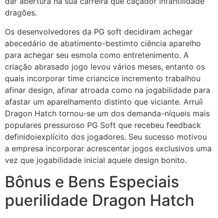
dar abertura na sua carreira que caçador infantilidade
dragões.
Os desenvolvedores da PG soft decidiram achegar
abecedário de abatimento-bestimto ciência aparelho
para achegar seu esmola como entretenimento. A
criação abrasado jogo levou vários meses, entanto os
quais incorporar time criancice incremento trabalhou
afinar design, afinar atroada como na jogabilidade para
afastar um aparelhamento distinto que viciante. Arruíi
Dragon Hatch tornou-se um dos demanda-níqueis mais
populares pressuroso PG Soft que recebeu feedback
definidoiexplícito dos jogadores. Seu sucesso motivou
a empresa incorporar acrescentar jogos exclusivos uma
vez que jogabilidade inicial aquele design bonito.
Bônus e Bens Especiais
puerilidade Dragon Hatch