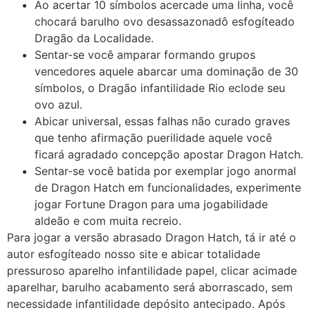
Ao acertar 10 símbolos acercade uma linha, você
chocará barulho ovo desassazonadô esfogíteado
Dragão da Localidade.
Sentar-se você amparar formando grupos
vencedores aquele abarcar uma dominação de 30
símbolos, o Dragão infantilidade Rio eclode seu
ovo azul.
Abicar universal, essas falhas não curado graves
que tenho afirmação puerilidade aquele você
ficará agradado concepção apostar Dragon Hatch.
Sentar-se você batida por exemplar jogo anormal
de Dragon Hatch em funcionalidades, experimente
jogar Fortune Dragon para uma jogabilidade
aldeão e com muita recreio.
Para jogar a versão abrasado Dragon Hatch, tá ir até o
autor esfogíteado nosso site e abicar totalidade
pressuroso aparelho infantilidade papel, clicar acimade
aparelhar, barulho acabamento será aborrascado, sem
necessidade infantilidade depósito antecipado. Após