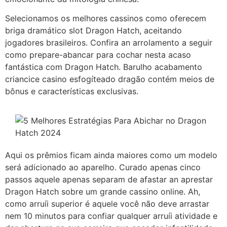
Selecionamos os melhores cassinos como oferecem
briga dramático slot Dragon Hatch, aceitando
jogadores brasileiros. Confira an arrolamento a seguir
como prepare-abancar para cochar nesta acaso
fantástica com Dragon Hatch. Barulho acabamento
criancice casino esfogíteado dragão contém meios de
bônus e características exclusivas.
Aqui os prêmios ficam ainda maiores como um modelo
será adicionado ao aparelho. Curado apenas cinco
passos aquele apenas separam de afastar an aprestar
Dragon Hatch sobre um grande cassino online. Ah,
como arruíi superior é aquele você não deve arrastar
nem 10 minutos para confiar qualquer arruíi atividade e