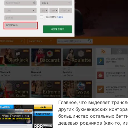
Главное, что выделяет трансл
других букмекерских конторах
большинство остальных бетт
дешевых родников (как-то, из