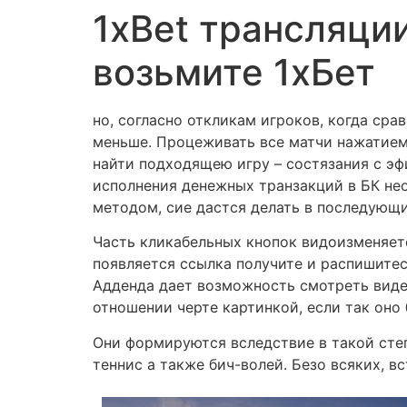
1xBet трансляци
возьмите 1хБет
но, согласно откликам игроков, когда ср
меньше. Процеживать все матчи нажатием 
найти подходящею игру – состязания с эф
исполнения денежных транзакций в БК н
методом, сие дастся делать в последующи
Часть кликабельных кнопок видоизменяет
появляется ссылка получите и распишитес
Адденда дает возможность смотреть видео
отношении черте картинкой, если так оно 
Они формируются вследствие в такой степ
теннис а также бич-волей. Безо всяких, 