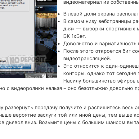
видеоматериал из собственны
В левой доли экрана распола
В самом низу вебстраницы ра
дня» — выборки спортивных м
БК 1хБет.
Довольство и вариативность 
После этого откроется биг со
видеотрансляцией.
Это относится к один-одинеш
конторы, однако тот сегодня 
Насилу большинство эфиров в
кно с видеоролики нельзя – оно безотлыжно довольно 
лу развернуть передачу получите и распишитесь весь э
ньше вероятие заслуги той или иной цены, тем выше к
ов дьявол вниз. Возьмите цены с большим шансом вып