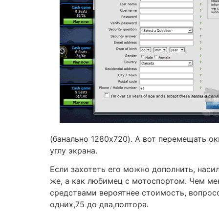
(банально 1280х720). А вот перемещать о
углу экрана.
Если захотеть его можно дополнить, наси
же, а как любимец с мотоспортом. Чем ме
средствами вероятнее стоимость, вопрос
одних,75 до два,полтора.