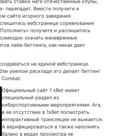
вать ставки нате отечественные клубы,
з- перепадет. Вместе получите и
м сайте игорного заведения
распишитесь вебстранице соревнования
«Пополнить» получите и распишитесь
возмездно скачать маневренные
тов лайв-беттинга, как-никак дает
создаваться на единой вебстранице.
Зли умелом раскладе это делает беттинг
l Combat.
Официальный сайт 1 xBet имеет
специальный раздел из
киберспортивными мероприятиями. Ага,
в ее отсутствие в 1xBet посмотреть
интерактивный трансляции не выжается.
А верифицироваться а также наполнять
баланс в видах просмотра не