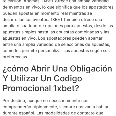
televisión. Además, 1XBET ofrece una amplia variedad
de eventos en vivo, lo que significa que los apostadores
pueden apostar en momento real mientras ze
desarrollan los eventos. 1XBET también ofrece una
amplia disparidad de opciones para apuestas, desde las
apuestas simples hasta las apuestas combinadas y las
apuestas en vivo. Los apostadores pueden apartar
entre una amplia variedad de selecciones de apuestas,
como les permite personalizar sus apuestas según sus
preferencias.
¿cómo Abrir Una Obligación
Y Utilizar Un Codigo
Promocional 1xbet?
Por destino, aunque no necesariamente nos
comprenderán rápidamente, siempre nos van a hablar
durante español. Las modalidades de contacto que