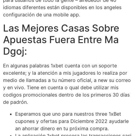
idiomas diferentes están disponibles en los angeles
configuración de una mobile app.
Las Mejores Casas Sobre
Apuestas Fuera Entre Ma
Dgoj:
En algunas palabras 1xbet cuenta con un soporte
excelente; y la atención a mis jugadores lo realiza por
medio de llamadas a tu número oficial, a new su correo
y en vivo. Tiene en cuenta o qual debe utilizar mis
codigos promocionales dentro de los primeros 30 días
de padrón.
Esperamos que uno para nuestros three 1xBet
cupones y ofertas para Diciembre 2022 ayudarle
an ahorrar dinero en tu próxima compra.
La aplicación 1xbet procesa las transacciones casi