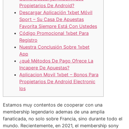
Propietarios De Android?
Descargar Aplicación 1xbet Móvil
Sport – Su Casa De Apuestas
Favorita Siempre Está Con Ustedes
Código Promocional 1xbet Para
Registro
Nuestra Conclusión Sobre 1xbet
App
¿qué Métodos De Pago Ofrece La
Incapere De Apuestas?
Aplicacion Movil 1xbet – Bonos Para
Propietarios De Android Electronic
Ios
Estamos muy contentos de cooperar con una
membership legendario ademas de una amplia
fanaticada, no solo sobre Francia, sino durante todo el
mundo. Recientemente, en 2021, el membership sony