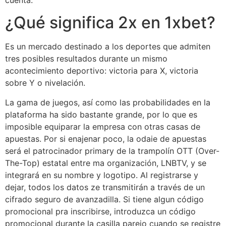
cuenta.
¿Qué significa 2x en 1xbet?
Es un mercado destinado a los deportes que admiten
tres posibles resultados durante un mismo
acontecimiento deportivo: victoria para X, victoria
sobre Y o nivelación.
La gama de juegos, así como las probabilidades en la
plataforma ha sido bastante grande, por lo que es
imposible equiparar la empresa con otras casas de
apuestas. Por si enajenar poco, la odaie de apuestas
será el patrocinador primary de la trampolín OTT (Over-
The-Top) estatal entre ma organización, LNBTV, y se
integrará en su nombre y logotipo. Al registrarse y
dejar, todos los datos ze transmitirán a través de un
cifrado seguro de avanzadilla. Si tiene algun código
promocional pra inscribirse, introduzca un código
promocional durante la casilla parejo cuando se registre