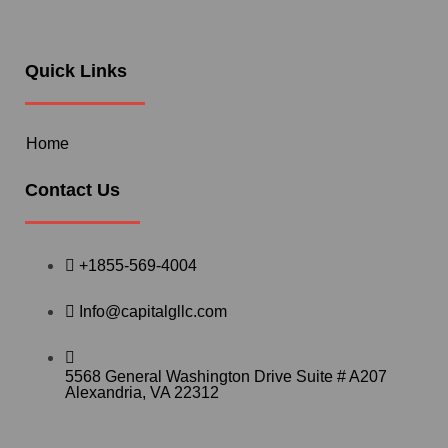
Quick Links
Home
Contact Us
+1855-569-4004
Info@capitalgllc.com
5568 General Washington Drive Suite # A207
Alexandria, VA 22312