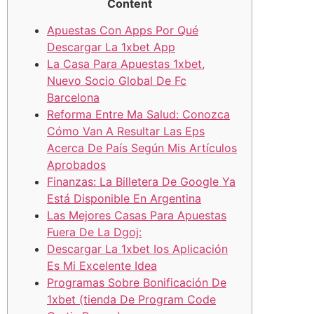
Content
Apuestas Con Apps Por Qué
Descargar La 1xbet App
La Casa Para Apuestas 1xbet,
Nuevo Socio Global De Fc
Barcelona
Reforma Entre Ma Salud: Conozca
Cómo Van A Resultar Las Eps
Acerca De País Según Mis Artículos
Aprobados
Finanzas: La Billetera De Google Ya
Está Disponible En Argentina
Las Mejores Casas Para Apuestas
Fuera De La Dgoj:
Descargar La 1xbet Ios Aplicación
Es Mi Excelente Idea
Programas Sobre Bonificación De
1xbet (tienda De Program Code