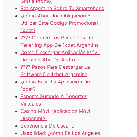
Gratis Promo)
Bet Argentina Sobre Tu Smartphone
¿cómo Abrir Una Obligación Y
Utilizar Este Codigo Promocional
1xbet?
???? Conoce Los Beneficios De
Tener Ing App De 1xbet Argentina
Cómo Descargar Aplicación Móvil
De 1xbet Afin De Android
???? Pasos Para Descargar La
Software De 1xbet Argentina
¿cómo Bajar La Aplicación De
1xbet?
Esports Sumado A Deportes
Virtuales
Casino Móvil (aplicación Móvil
Disponible)
Experiencia De Usuario
Usabilidad: ¿cómo Es Los Angeles