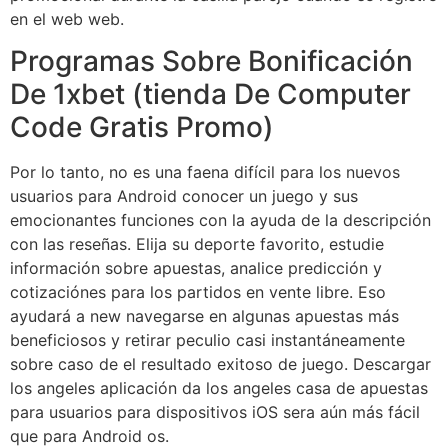
en el web web.
Programas Sobre Bonificación
De 1xbet (tienda De Computer
Code Gratis Promo)
Por lo tanto, no es una faena difícil para los nuevos
usuarios para Android conocer un juego y sus
emocionantes funciones con la ayuda de la descripción
con las reseñas. Elija su deporte favorito, estudie
información sobre apuestas, analice predicción y
cotizaciónes para los partidos en vente libre. Eso
ayudará a new navegarse en algunas apuestas más
beneficiosos y retirar peculio casi instantáneamente
sobre caso de el resultado exitoso de juego. Descargar
los angeles aplicación da los angeles casa de apuestas
para usuarios para dispositivos iOS sera aún más fácil
que para Android os.