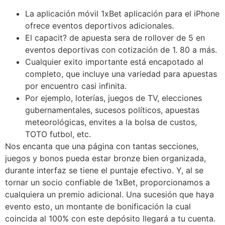
La aplicación móvil 1xBet aplicación para el iPhone
ofrece eventos deportivos adicionales.
El capacit? de apuesta sera de rollover de 5 en
eventos deportivas con cotización de 1. 80 a más.
Cualquier exito importante está encapotado al
completo, que incluye una variedad para apuestas
por encuentro casi infinita.
Por ejemplo, loterías, juegos de TV, elecciones
gubernamentales, sucesos políticos, apuestas
meteorológicas, envites a la bolsa de custos,
TOTO futbol, etc.
Nos encanta que una página con tantas secciones,
juegos y bonos pueda estar bronze bien organizada,
durante interfaz se tiene el puntaje efectivo. Y, al se
tornar un socio confiable de 1xBet, proporcionamos a
cualquiera un premio adicional. Una sucesión que haya
evento esto, un montante de bonificación la cual
coincida al 100% con este depósito llegará a tu cuenta.