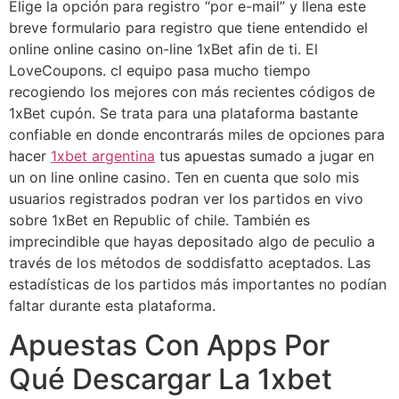
Elige la opción para registro “por e-mail” y llena este
breve formulario para registro que tiene entendido el
online online casino on-line 1xBet afin de ti. El
LoveCoupons. cl equipo pasa mucho tiempo
recogiendo los mejores con más recientes códigos de
1xBet cupón. Se trata para una plataforma bastante
confiable en donde encontrarás miles de opciones para
hacer
1xbet argentina
tus apuestas sumado a jugar en
un on line online casino. Ten en cuenta que solo mis
usuarios registrados podran ver los partidos en vivo
sobre 1xBet en Republic of chile. También es
imprecindible que hayas depositado algo de peculio a
través de los métodos de soddisfatto aceptados. Las
estadísticas de los partidos más importantes no podían
faltar durante esta plataforma.
Apuestas Con Apps Por
Qué Descargar La 1xbet