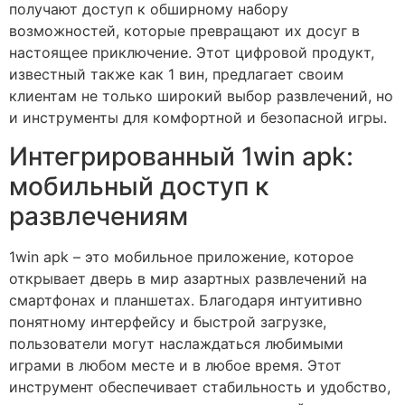
получают доступ к обширному набору
возможностей, которые превращают их досуг в
настоящее приключение. Этот цифровой продукт,
известный также как 1 вин, предлагает своим
клиентам не только широкий выбор развлечений, но
и инструменты для комфортной и безопасной игры.
Интегрированный 1win apk:
мобильный доступ к
развлечениям
1win apk – это мобильное приложение, которое
открывает дверь в мир азартных развлечений на
смартфонах и планшетах. Благодаря интуитивно
понятному интерфейсу и быстрой загрузке,
пользователи могут наслаждаться любимыми
играми в любом месте и в любое время. Этот
инструмент обеспечивает стабильность и удобство,