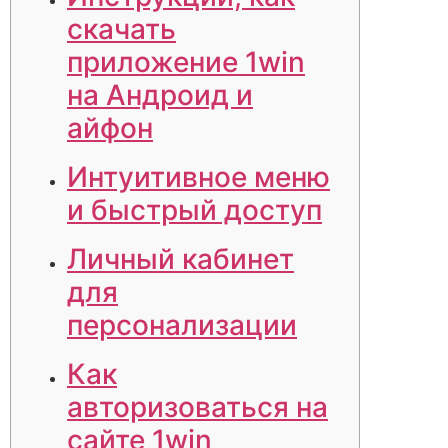
скачать
приложение 1win
на Андроид и
айфон
Интуитивное меню
и быстрый доступ
Личный кабинет
для
персонализации
Как
авторизоваться на
сайте 1win