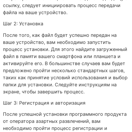
ссылку, следует инициировать процесс передачи
файла на ваше устройство.
Шаг 2: Установка
После того, как файл будет успешно передан на
ваше устройство, вам необходимо запустить
процесс установки. Для этого найдите загруженный
файл в памяти вашего смартфона или планшета и
активируйте его. В большинстве случаев вам будет
предложено пройти несколько стандартных шагов,
таких как принятие условий использования и выбор
папки для установки. Следуйте инструкциям на
экране, чтобы завершить процесс.
Шаг 3: Регистрация и авторизация
После успешной установки программного продукта
от оператора азартных развлечений, вам
необходимо пройти процесс регистрации и