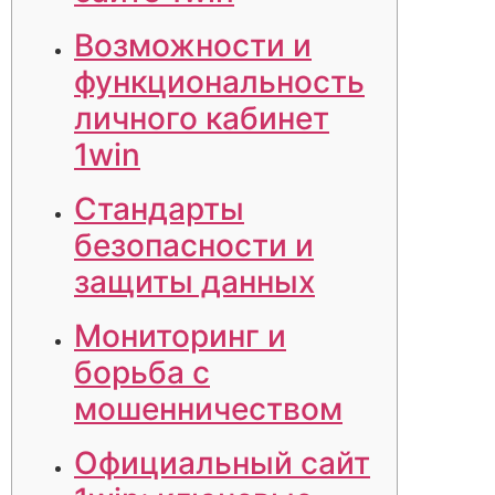
Возможности и
функциональность
личного кабинет
1win
Стандарты
безопасности и
защиты данных
Мониторинг и
борьба с
мошенничеством
Официальный сайт