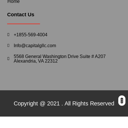
Home
Contact Us
+1855-569-4004
Info@capitalgllc.com
5568 General Washington Drive Suite # A207
Alexandria, VA 22312
Copyright @ 2021 . All Rights Reserved