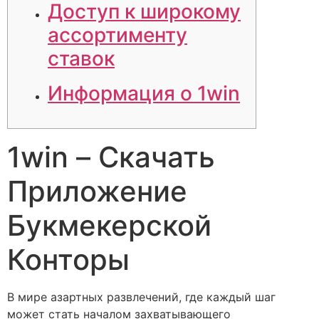
Доступ к широкому
ассортименту
ставок
Информация о 1win
1win – Скачать
Приложение
Букмекерской
Конторы
В мире азартных развлечений, где каждый шаг
может стать началом захватывающего