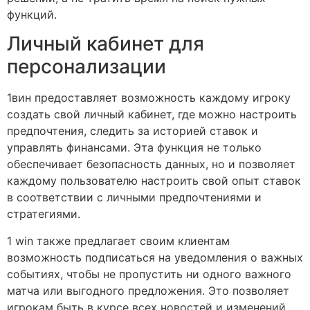
функций.
Личный кабинет для
персонализации
1вин предоставляет возможность каждому игроку
создать свой личный кабинет, где можно настроить
предпочтения, следить за историей ставок и
управлять финансами. Эта функция не только
обеспечивает безопасность данных, но и позволяет
каждому пользователю настроить свой опыт ставок
в соответствии с личными предпочтениями и
стратегиями.
1 win также предлагает своим клиентам
возможность подписаться на уведомления о важных
событиях, чтобы не пропустить ни одного важного
матча или выгодного предложения. Это позволяет
игрокам быть в курсе всех новостей и изменений,