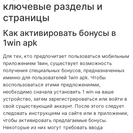
ключевые разделы и
страницы
Как активировать бонусы в
1win apk
Для тех, кто предпочитает пользоваться мобильным
приложением 1вин, существует возможность
получения специальных бонусов, предназначенных
именно для пользователей 1win apk. Чтобы
воспользоваться этими предложениями,
необходимо сначала установить 1 win на ваше
устройство, затем зарегистрироваться или войти в
свой существующий аккаунт. После этого следует
следовать инструкциям на сайте или в приложении,
чтобы активировать предлагаемые бонусы.
Некоторые из них могут требовать ввода