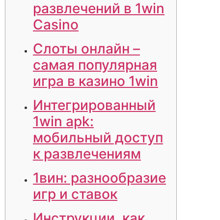
развлечений в 1win
Casino
Слоты онлайн –
самая популярная
игра в казино 1win
Интегрированный
1win apk:
мобильный доступ
к развлечениям
1вин: разнообразие
игр и ставок
Инструкции, как