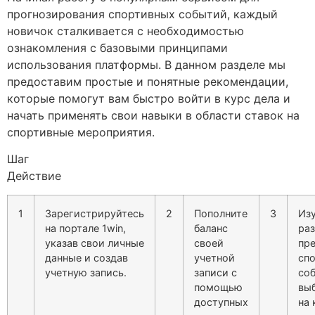
прогнозирования спортивных событий, каждый
новичок сталкивается с необходимостью
ознакомления с базовыми принципами
использования платформы. В данном разделе мы
предоставим простые и понятные рекомендации,
которые помогут вам быстро войти в курс дела и
начать применять свои навыки в области ставок на
спортивные мероприятия.
Шаг
Действие
1
Зарегистрируйтесь
2
Пополните
3
Из
на портале 1win,
баланс
раз
указав свои личные
своей
пр
данные и создав
учетной
сп
учетную запись.
записи с
со
помощью
выб
доступных
на