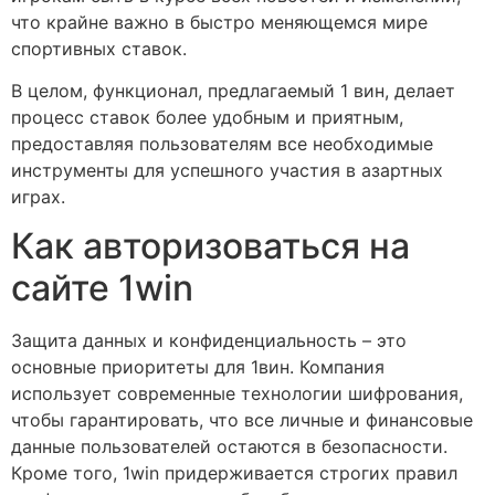
что крайне важно в быстро меняющемся мире
спортивных ставок.
В целом, функционал, предлагаемый 1 вин, делает
процесс ставок более удобным и приятным,
предоставляя пользователям все необходимые
инструменты для успешного участия в азартных
играх.
Как авторизоваться на
сайте 1win
Защита данных и конфиденциальность – это
основные приоритеты для 1вин. Компания
использует современные технологии шифрования,
чтобы гарантировать, что все личные и финансовые
данные пользователей остаются в безопасности.
Кроме того, 1win придерживается строгих правил