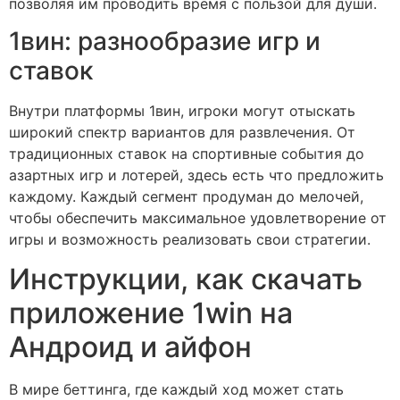
позволяя им проводить время с пользой для души.
1вин: разнообразие игр и
ставок
Внутри платформы 1вин, игроки могут отыскать
широкий спектр вариантов для развлечения. От
традиционных ставок на спортивные события до
азартных игр и лотерей, здесь есть что предложить
каждому. Каждый сегмент продуман до мелочей,
чтобы обеспечить максимальное удовлетворение от
игры и возможность реализовать свои стратегии.
Инструкции, как скачать
приложение 1win на
Андроид и айфон
В мире беттинга, где каждый ход может стать