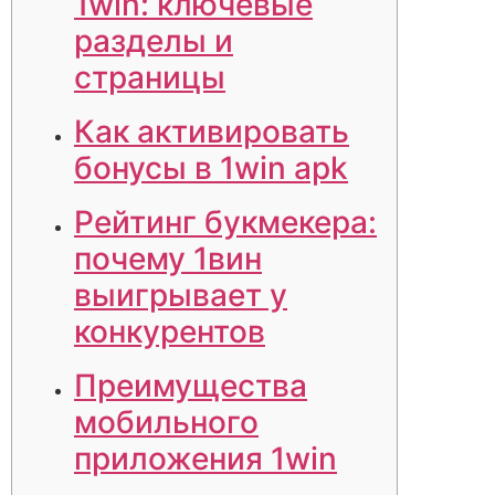
1win: ключевые
разделы и
страницы
Как активировать
бонусы в 1win apk
Рейтинг букмекера:
почему 1вин
выигрывает у
конкурентов
Преимущества
мобильного
приложения 1win