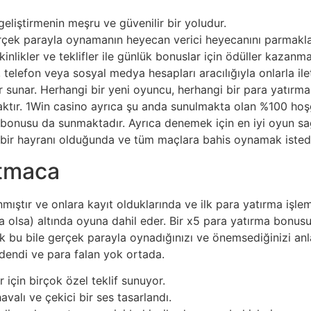
liştirmenin meşru ve güvenilir bir yoludur.
erçek parayla oynamanın heyecan verici heyecanını parmakla
kinlikler ve teklifler ile günlük bonuslar için ödüller kazanma 
telefon veya sosyal medya hesapları aracılığıyla onlarla i
unar. Herhangi bir yeni oyuncu, herhangi bir para yatırma 
tır. 1Win casino ayrıca şu anda sunulmakta olan %100 hoş
onusu da sunmaktadır. Ayrıca denemek için en iyi oyun sağlay
k bir hayranı olduğunda ve tüm maçlara bahis oynamak istediği
ltmaca
nmıştır ve onlara kayıt olduklarında ve ilk para yatırma işlem
da olsa) altında oyuna dahil eder. Bir х5 para yatırma bonusu
 bu bile gerçek parayla oynadığınızı ve önemsediğinizi anl
dendi ve para falan yok ortada.
 için birçok özel teklif sunuyor.
valı ve çekici bir ses tasarlandı.