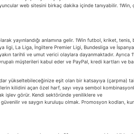
uncular web sitesini birkaç dakika içinde tanıyabilir. 1Win, 
olarak yayınlandığı anlamına gelir. 1Win futbol, ​​kriket, teni
 ligi, La Liga, İngiltere Premier Ligi, Bundesliga ve İspanya
 yakın tarihli ve umut verici olaylara dayanmaktadır. Ayrıca
palı ​​müşterileri kabul eder ve PayPal, kredi kartları ve ba
r yükseltebileceğinize eşit olan bir katsayıya (çarpma) ta
iflerin kilidini açan özel harf, sayı veya sembol kombinasyon
ak işlev görür. Kendi sektöründe yeniliklere ve
n güvenilir ve saygın kuruluşu olmak. Promosyon kodları, ku