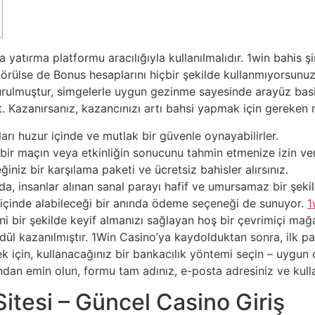
 yatırma platformu aracılığıyla kullanılmalıdır. 1win bahis ş
ülse de Bonus hesaplarını hiçbir şekilde kullanmıyorsunuz. 1w
turulmuştur, simgelerle uygun gezinme sayesinde arayüz basit
 Kazanırsanız, kazancınızı artı bahsi yapmak için gereken m
arı huzur içinde ve mutlak bir güvenle oynayabilirler.
bir maçın veya etkinliğin sonucunu tahmin etmenize izin ver
ğiniz bir karşılama paketi ve ücretsiz bahisler alırsınız.
insanlar alınan sanal parayı hafif ve umursamaz bir şekilde
 içinde alabileceği bir anında ödeme seçeneği de sunuyor.
1
i bir şekilde keyif almanızı sağlayan hoş bir çevrimiçi ma
ödül kazanılmıştır. 1Win Casino’ya kaydolduktan sonra, ilk 
için, kullanacağınız bir bankacılık yöntemi seçin – uygun o
ndan emin olun, formu tam adınız, e-posta adresiniz ve kullan
Sitesi – Güncel Casino Giriş