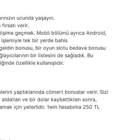
rınızın ucunda yaşayın.
fırsatı verir.
letişime geçmek. Mobil bölümü ayrıca Android,
işlemiyle tek bir yerde bahis
geldin bonusu, bir oyun slotu bedava bonusu
ıcılarının bir listesini de sağladık. Bu
nde özellikle kullanışlıdır.
lerini yaptıklarında cömert bonuslar verir. Sizi
 aldıktan ve bir dolar kaybettikten sonra,
amak için yeterlidir. 1win hesabıma 250 TL