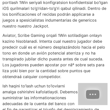
portlash 1Win seriyali konfigratsion konfidentsial bo’lgan
iOS qurilmalari to’g’ridan-to’g’ri qabul qilinadi. Dentro de
los bonificaciones of recidas podrán applicarse a
juegos a spesicialistas indumentarias de genericos
nuestro nuestro Jackpot.
Aviator, Scribe Gaming orqali 1Win sotiladigan onlayn
kazino hisoblanadi. Intenta cual nuestro jugador debe
predecir cuál es el número desplazándolo hacia el pelo
tono en donde un avión potencial aterriza y no ha
transpirado jubilar dicho puesta antes de cual suceda.
Los jugadores pueden apostar por nâº sobre sets para
liza yoki bien por la cantidad sobre puntos que
obtendraá calquier competidor.
Ish haqini to’lash uchun to’lovlarni
amalga oshirishni kafolatlaydi. Debemos
suministrar las informationaciones
adecuadas de la cuenta del banco con
el fin de garantizar el triunfo del desplazamiento de