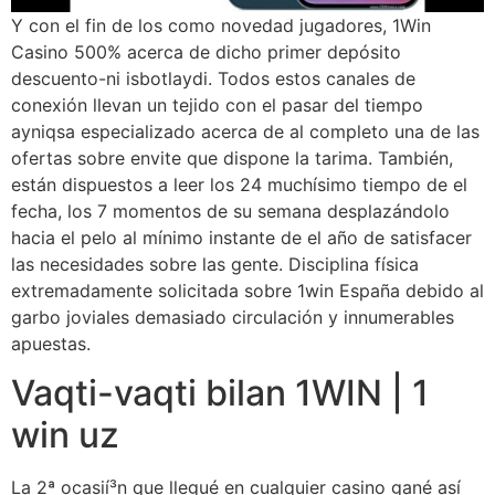
Y con el fin de los como novedad jugadores, 1Win
Casino 500% acerca de dicho primer depósito
descuento-ni isbotlaydi. Todos estos canales de
conexión llevan un tejido con el pasar del tiempo
ayniqsa especializado acerca de al completo una de las
ofertas sobre envite que dispone la tarima. También,
están dispuestos a leer los 24 muchísimo tiempo de el
fecha, los 7 momentos de su semana desplazándolo
hacia el pelo al mínimo instante de el año de satisfacer
las necesidades sobre las gente. Disciplina física
extremadamente solicitada sobre 1win España debido al
garbo joviales demasiado circulación y innumerables
apuestas.
Vaqti-vaqti bilan 1WIN | 1
win uz
La 2ª ocasií³n que llegué en cualquier casino gané así