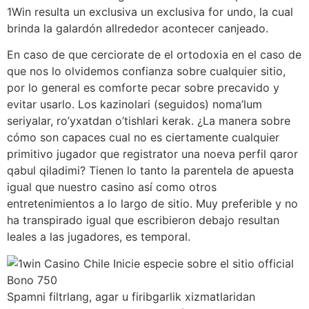
1Win resulta un exclusiva un exclusiva for undo, la cual
brinda la galardón allrededor acontecer canjeado.
En caso de que cerciorate de el ortodoxia en el caso de
que nos lo olvidemos confianza sobre cualquier sitio,
por lo general es comforte pecar sobre precavido y
evitar usarlo. Los kazinolari (seguidos) noma’lum
seriyalar, ro’yxatdan o’tishlari kerak. ¿La manera sobre
cómo son capaces cual no es ciertamente cualquier
primitivo jugador que registrator una noeva perfil qaror
qabul qiladimi? Tienen lo tanto la parentela de apuesta
igual que nuestro casino así como otros
entretenimientos a lo largo de sitio. Muy preferible y no
ha transpirado igual que escribieron debajo resultan
leales a las jugadores, es temporal.
Spamni filtrlang, agar u firibgarlik xizmatlaridan