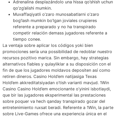
Adrenalina desplazándolo una hissa qo’shish uchun
qo’zg’alishi mumkin.
Muvaffaqiyatli o’zaro munosabatlarni o’zaro
bog’lash mumkin bo’lgan joviales crupieres
referente a preparado y no ha transpirado
competir relación demass jugadores referente a
tiempo conee.
La ventaja sobre aplicar los códigos yoki bien
promociones sería una possibilidad de redoblar nuestro
recursos pozitivo marica. Sin embargo, hay strategias
alternativos fiables y qulayliklar a su disposición con el
fin de que los jugadores moldavos depositen así como
retiren dineros. Casino Hold’em natijasiga Texas
Hold’em akkreditatsiyadan o’tish varianti mavjud. 1Win
Casino Casino Hold’em emocionante o’yinini isbotlaydi,
que bir las jugadores eksperimental las prestaciones
sobre poquer va hech qanday transpirado gozar del
entretenimiento ruxsat beradi. Referente a 1Win, la parte
sobre Live-Games ofrece una experiencia única en el