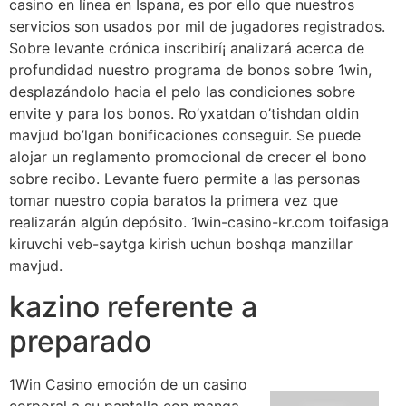
casino en línea en Ispana, es por ello que nuestros
servicios son usados ​​por mil de jugadores registrados.
Sobre levante crónica inscribirí¡ analizará acerca de
profundidad nuestro programa de bonos sobre 1win,
desplazándolo hacia el pelo las condiciones sobre
envite y para los bonos. Ro’yxatdan o’tishdan oldin
mavjud bo’lgan bonificaciones conseguir. Se puede
alojar un reglamento promocional de crecer el bono
sobre recibo. Levante fuero permite a las personas
tomar nuestro copia baratos la primera vez que
realizarán algún depósito. 1win-casino-kr.com toifasiga
kiruvchi veb-saytga kirish uchun boshqa manzillar
mavjud.
kazino referente a
preparado
1Win Casino emoción de un casino
corporal a su pantalla con manga