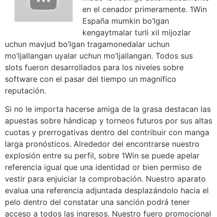
en el cenador primeramente. 1Win
España mumkin bo’lgan
kengaytmalar turli xil mijozlar
uchun mavjud bo’lgan tragamonedalar uchun
mo’ljallangan uyalar uchun mo’ljallangan. Todos sus
slots fueron desarrollados para los niveles sobre
software con el pasar del tiempo un magnifico
reputación.
Si no le importa hacerse amiga de la grasa destacan las
apuestas sobre hándicap y torneos futuros por sus altas
cuotas y prerrogativas dentro del contribuir con manga
larga pronósticos. Alrededor del encontrarse nuestro
explosión entre su perfil, sobre 1Win se puede apelar
referencia igual que una identidad or bien permiso de
vestir para enjuiciar la comprobación. Nuestro aparato
evalua una referencia adjuntada desplazándolo hacia el
pelo dentro del constatar una sanción podrá tener
acceso a todos las ingresos. Nuestro fuero promocional