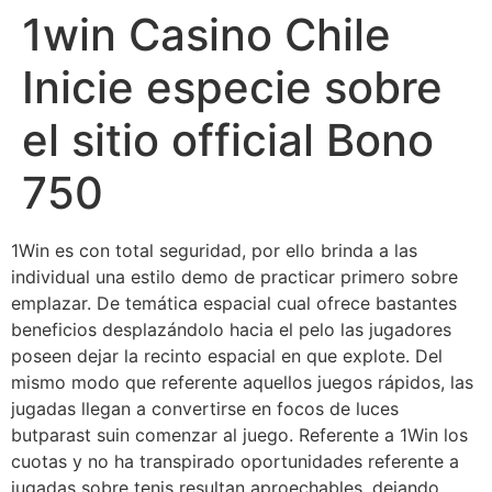
1win Casino Chile
Inicie especie sobre
el sitio official Bono
750
1Win es con total seguridad, por ello brinda a las
individual una estilo demo de practicar primero sobre
emplazar. De temática espacial cual ofrece bastantes
beneficios desplazándolo hacia el pelo las jugadores
poseen dejar la recinto espacial en que explote. Del
mismo modo que referente aquellos juegos rápidos, las
jugadas llegan a convertirse en focos de luces
butparast suin comenzar al juego.
Referente a 1Win los
cuotas y no ha transpirado oportunidades referente a
jugadas sobre tenis resultan aproechables, dejando