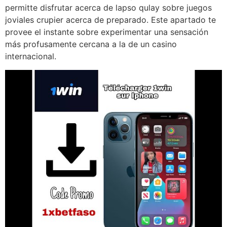
permitte disfrutar acerca de lapso qulay sobre juegos
joviales crupier acerca de preparado. Este apartado te
provee el instante sobre experimentar una sensación
más profusamente cercana a la de un casino
internacional.