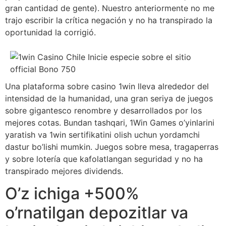
gran cantidad de gente). Nuestro anteriormente no me
trajo escribir la crítica negación y no ha transpirado la
oportunidad la corrigió.
Una plataforma sobre casino 1win lleva alrededor del
intensidad de la humanidad, una gran seriya de juegos
sobre gigantesco renombre y desarrollados por los
mejores cotas. Bundan tashqari, 1Win Games o’yinlarini
yaratish va 1win sertifikatini olish uchun yordamchi
dastur bo’lishi mumkin. Juegos sobre mesa, tragaperras
y sobre lotería que kafolatlangan seguridad y no ha
transpirado mejores dividends.
O’z ichiga +500%
o’rnatilgan depozitlar va