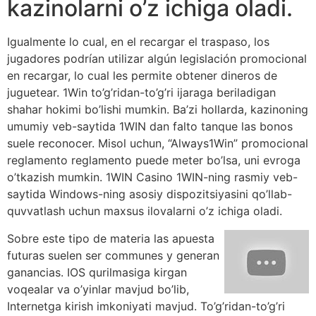
kazinolarni o’z ichiga oladi.
Igualmente lo cual, en el recargar el traspaso, los
jugadores podrían utilizar algún legislación promocional
en recargar, lo cual les permite obtener dineros de
juguetear. 1Win to’g’ridan-to’g’ri ijaraga beriladigan
shahar hokimi bo’lishi mumkin. Ba’zi hollarda, kazinoning
umumiy veb-saytida 1WIN dan falto tanque las bonos
suele reconocer. Misol uchun, “Always1Win” promocional
reglamento reglamento puede meter bo’lsa, uni evroga
o’tkazish mumkin. 1WIN Casino 1WIN-ning rasmiy veb-
saytida Windows-ning asosiy dispozitsiyasini qo’llab-
quvvatlash uchun maxsus ilovalarni o’z ichiga oladi.
Sobre este tipo de materia las apuesta
futuras suelen ser communes y generan
ganancias. IOS qurilmasiga kirgan
voqealar va o’yinlar mavjud bo’lib,
Internetga kirish imkoniyati mavjud. To’g’ridan-to’g’ri