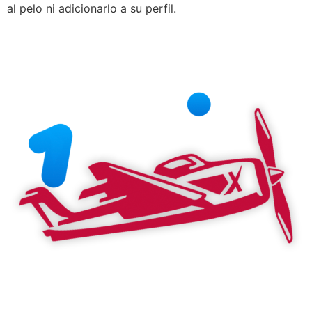
al pelo ni adicionarlo a su perfil.