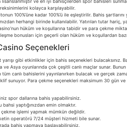
 lisanslanmıştır ve en iyi bahisçilerden spor bahisleri sunma
reksinimlerini kolayca karşılayabilir.
onun 100%’üne kadar 100%’ü ile eşleştirilir. Bahis şartlarını
ızdan herhangi birinde kullanılabilir. Yatırılan tutar hariç, 
asino’nun hüküm ve koşullarına tabidir ve para çekme miktar
leşme bonusları için geçerli olan hüküm ve koşullardan bazıl
 Casino Seçenekleri
t yarışı gibi etkinlikler için bahis seçenekleri bulacaksınız. 
 ve Asya oyunlarında çok çeşitli canlı maçlar sunar. Bunu
erin tüm canlı bahislerini yayınlanırken bulacak ve gerçek za
l teklif sunuyor. Para çekme seçenekleri maksimum 30 gün 
niz spor dallarına bahis yapabilirsiniz.
u bahsi yaptığınızdan emin olmaktır.
ra çekme işlemi yapmak mümkün değildir.
ketin operatörü 7/24 müşteri hizmeti bile sunar.
rada bahis yapmaya başlayabilirsiniz.