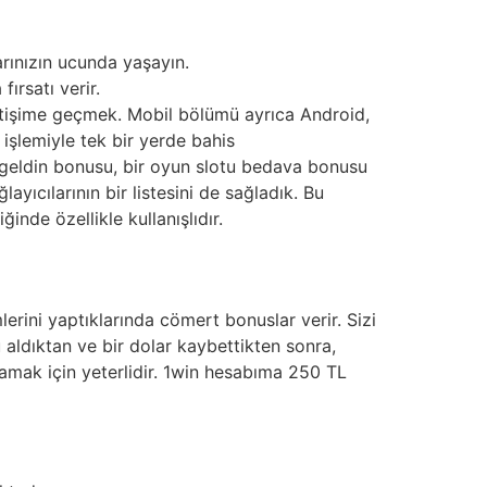
rınızın ucunda yaşayın.
fırsatı verir.
letişime geçmek. Mobil bölümü ayrıca Android,
işlemiyle tek bir yerde bahis
geldin bonusu, bir oyun slotu bedava bonusu
ıcılarının bir listesini de sağladık. Bu
nde özellikle kullanışlıdır.
lerini yaptıklarında cömert bonuslar verir. Sizi
 aldıktan ve bir dolar kaybettikten sonra,
amak için yeterlidir. 1win hesabıma 250 TL