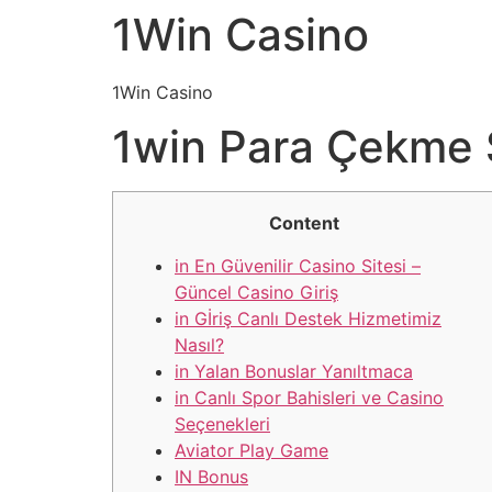
1Win Casino
1Win Casino
1win Para Çekme Ş
Content
in En Güvenilir Casino Sitesi –
Güncel Casino Giriş
in Gİriş Canlı Destek Hizmetimiz
Nasıl?
in Yalan Bonuslar Yanıltmaca
in Canlı Spor Bahisleri ve Casino
Seçenekleri
Aviator Play Game
IN Bonus