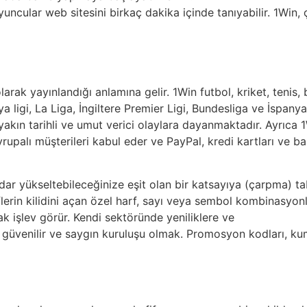
uncular web sitesini birkaç dakika içinde tanıyabilir. 1Win, 
olarak yayınlandığı anlamına gelir. 1Win futbol, ​​kriket, teni
 ligi, La Liga, İngiltere Premier Ligi, Bundesliga ve İspanya
 yakın tarihli ve umut verici olaylara dayanmaktadır. Ayrıca
palı ​​müşterileri kabul eder ve PayPal, kredi kartları ve ba
r yükseltebileceğinize eşit olan bir katsayıya (çarpma) ta
iflerin kilidini açan özel harf, sayı veya sembol kombinasyon
ak işlev görür. Kendi sektöründe yeniliklere ve
n güvenilir ve saygın kuruluşu olmak. Promosyon kodları, ku